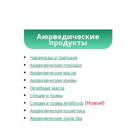
Аюрведические
продукты
Чаванпраш и трипхала
Аюрведические порошки
Аюрведические масла
Аюрведические кремы
Лечебные масла
Специи и травы
(Новое!)
Специи и травы Amilfoods
Аюрведическая косметика
Аюрведические средства