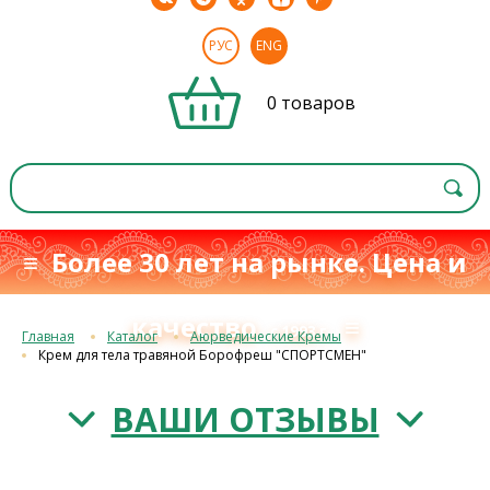
РУС
ENG
0 товаров
≡ Более 30 лет на рынке. Цена и
качество
≡
с 1993 г.
Главная
Каталог
Аюрведические Кремы
Крем для тела травяной Борофреш "СПОРТСМЕН"
ВАШИ ОТЗЫВЫ