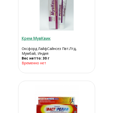
Крем МувКвик
Оксфорд ЛайфСайнсез Пвт.Лтд,
Мумбай, Индия
Вес нетто: 30 г
Временно нет