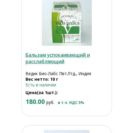
Бальзам успокаивающий и
расслабляющий
Ведик Био-Лабс Пвт.Лтд., Индия
Вес нетто: 10 г
Есть в наличии
Цена(за 1шт.):
180.00
руб.
в т.ч. НДС 5%