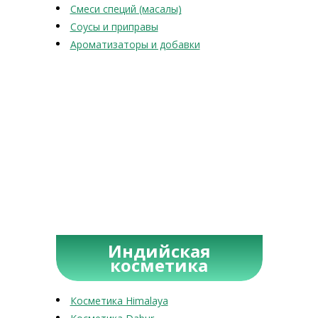
Смеси специй (масалы)
Соусы и приправы
Ароматизаторы и добавки
Индийская
косметика
Косметика Himalaya