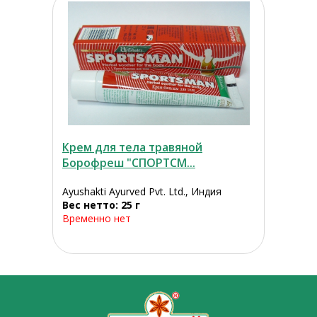
Крем для тела травяной
Борофреш "СПОРТСМ...
Ayushakti Ayurved Pvt. Ltd., Индия
Вес нетто: 25 г
Временно нет