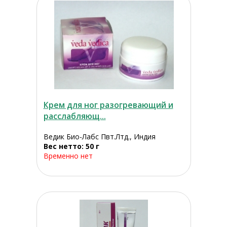
Крем для ног разогревающий и
расслабляющ...
Ведик Био-Лабс Пвт.Лтд., Индия
Вес нетто: 50 г
Временно нет