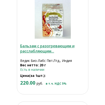
Бальзам с разогревающим и
расслабляющим...
Ведик Био-Лабс Пвт.Лтд., Индия
Вес нетто: 20 г
Есть в наличии
Цена(за 1шт.):
220.00
руб.
в т.ч. НДС 5%