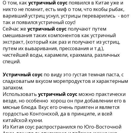
О том, как
устричный соус
появился в Китае уже и
никто не помнит, есть миф о том, что якобы рыбак,
варивший устриц уснул, устрицы переварились - вот
так и появился устричный соус!
Сейчас же
устричный соус
получают путем
смешивания таких компонентов как устричный
экстракт, (который как раз и получают из устриц,
путем их вываривания, прессования и т.д.),
чистейшей воды, карамели, крахмала, различных
специй.
Устричный соус
по виду это густая темная паста, с
сладковатым вкусом морепродуктов и характерным
запахом.
Использовать
устричный соус
можно практически
везде, но особенно хорош он при добавлении его в
мясные блюда. Вкус его очень приятен и является
гордостью Контонской, да в принципе, и всей
китайской кухни.
Из Китая соус распространился по Юго-Восточной