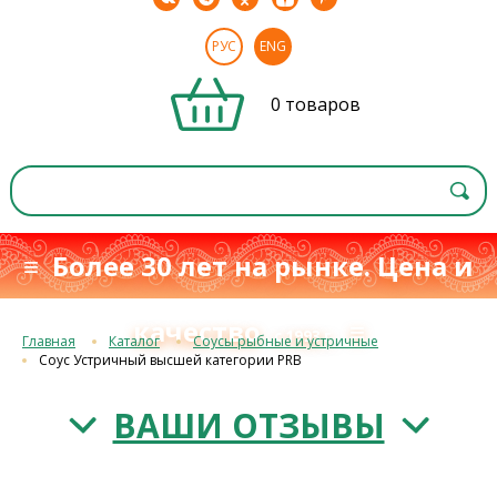
РУС
ENG
0 товаров
≡ Более 30 лет на рынке. Цена и
качество
≡
с 1993 г.
Главная
Каталог
Соусы рыбные и устричные
Соус Устричный высшей категории PRB
ВАШИ ОТЗЫВЫ