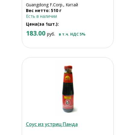
Guangdong F.Corp., Китай
Вес нетто: 510 г
Есть в наличии
Цена(за 1шт.):
183.00
руб.
в т.ч. НДС 5%
Соус из устриц Панда