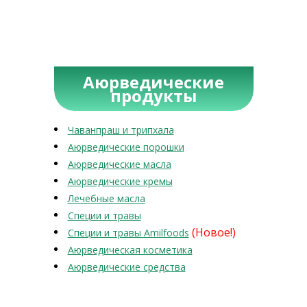
Аюрведические
продукты
Чаванпраш и трипхала
Аюрведические порошки
Аюрведические масла
Аюрведические кремы
Лечебные масла
Специи и травы
(Новое!)
Специи и травы Amilfoods
Аюрведическая косметика
Аюрведические средства