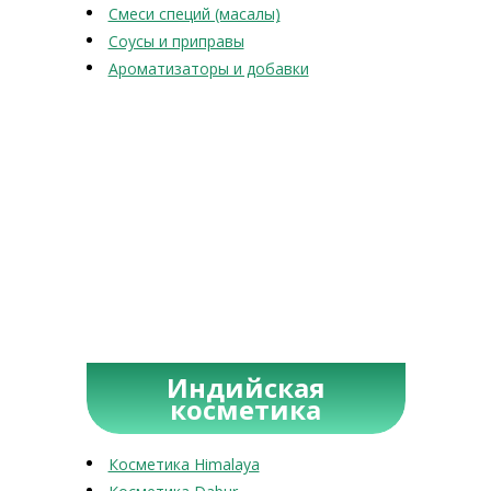
Смеси специй (масалы)
Соусы и приправы
Ароматизаторы и добавки
Индийская
косметика
Косметика Himalaya