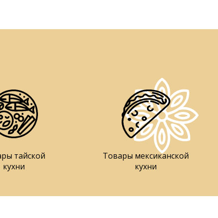
ары тайской
Товары мексиканской
кухни
кухни