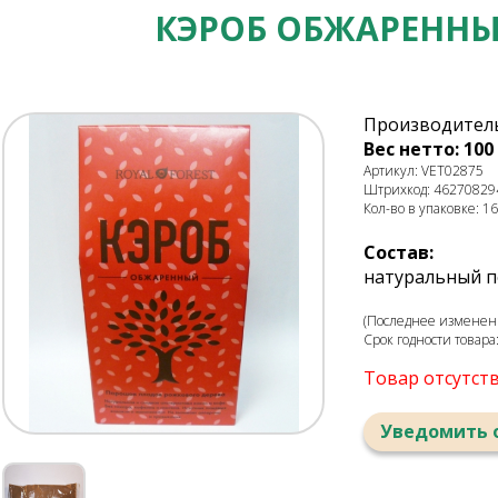
КЭРОБ ОБЖАРЕННЫ
Производитель
Вес нетто: 100 
Артикул: VET02875
Штрихкод: 46270829
Кол-во в упаковке: 16
Состав:
натуральный п
(Последнее изменени
Срок годности товара
Товар отсутст
Уведомить 