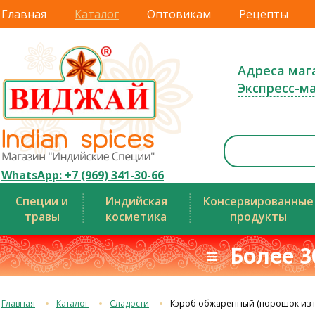
Главная
Каталог
Оптовикам
Рецепты
Адреса маг
Экспресс-м
WhatsApp: +7 (969) 341-30-66
Специи и
Индийская
Консервированные
травы
косметика
продукты
≡ Более 3
Главная
Каталог
Сладости
Кэроб обжаренный (порошок из п