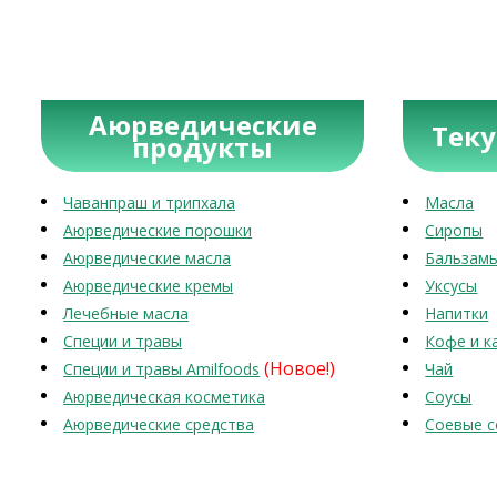
Аюрведические
Тек
продукты
Чаванпраш и трипхала
Масла
Аюрведические порошки
Сиропы
Аюрведические масла
Бальзам
Аюрведические кремы
Уксусы
Лечебные масла
Напитки
Специи и травы
Кофе и к
(Новое!)
Специи и травы Amilfoods
Чай
Аюрведическая косметика
Соусы
Аюрведические средства
Соевые с