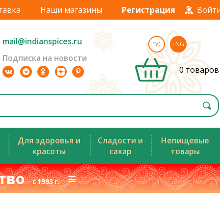
тавка
Наши магазины
Регистрация
Войт
mail@indianspices.ru
РУС
ENG
Подписка на новости
0 товаров
Для здоровья и
Сладости и
Непищевые
красоты
сахар
товары
ство
≡
с 1993 г.