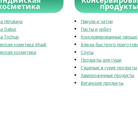
косметика
продукт
а Himalaya
Пикули и чатни
а Dabur
Пасты и урбеч
а Trichup
Консервированные овощи 
еская кометика Khadi
Блюда быстрого приготов
еская косметика
Соусы
Продукты для суши
Сушеные и сухие продукты
Замороженные продукты
Веганские продукты