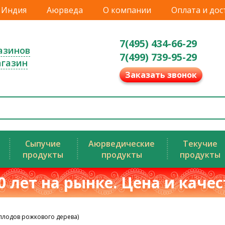
Индия
Аюрведа
О компании
Оплата и дос
7(495) 434-66-29
азинов
7(499) 739-95-29
агазин
Заказать звонок
Сыпучие
Аюрведические
Текучие
продукты
продукты
продукты
0 лет на рынке. Цена и каче
лодов рожкового дерева)