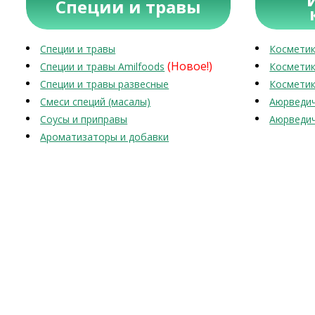
Специи и травы
Специи и травы
Косметик
(Новое!)
Специи и травы Amilfoods
Косметик
Специи и травы развесные
Косметик
Смеси специй (масалы)
Аюрведич
Соусы и приправы
Аюрведич
Ароматизаторы и добавки