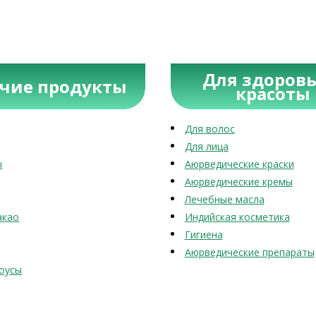
Для здоровь
учие продукты
красоты
Для волос
Для лица
ы
Аюрведические краски
Аюрведические кремы
Лечебные масла
акао
Индийская косметика
Гигиена
Аюрведические препараты
оусы