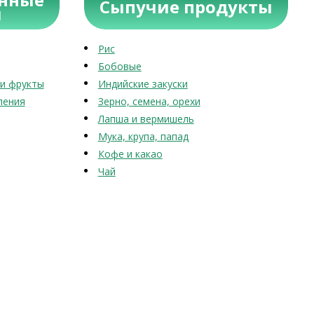
Сыпучие продукты
ы
Рис
Бобовые
и фрукты
Индийские закуски
ления
Зерно, семена, орехи
Лапша и вермишель
Мука, крупа, папад
Кофе и какао
Чай