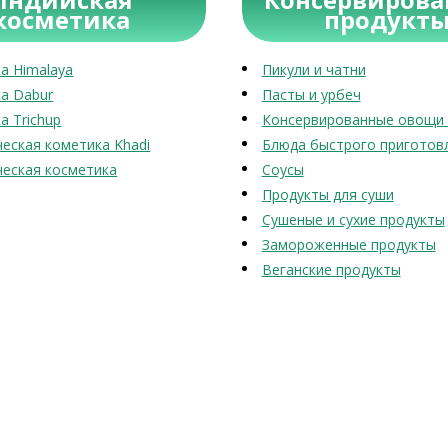
косметика
продукт
а Himalaya
Пикули и чатни
а Dabur
Пасты и урбеч
а Trichup
Консервированные овощи 
еская кометика Khadi
Блюда быстрого приготов
еская косметика
Соусы
Продукты для суши
Сушеные и сухие продукты
Замороженные продукты
Веганские продукты