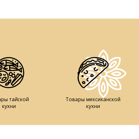
ары тайской
Товары мексиканской
кухни
кухни