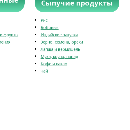
Сыпучие продукты
ы
Рис
Бобовые
и фрукты
Индийские закуски
ления
Зерно, семена, орехи
Лапша и вермишель
Мука, крупа, папад
Кофе и какао
Чай