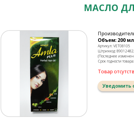
МАСЛО ДЛЯ
Производитель
Объем: 200 мл
Артикул: VET08105
Штрихкод: 89012482
(Последнее изменени
Срок годности товара
Товар отсутст
Уведомить 