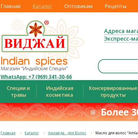
Главная
Каталог
Оптовикам
Рецепты
Адреса маг
Экспресс-м
WhatsApp: +7 (969) 341-30-66
Специи и
Индийская
Консервированные
травы
косметика
продукты
≡ Более 3
Главная
Каталог
Аюрведа - для Волос
Масло для волос "Amla P