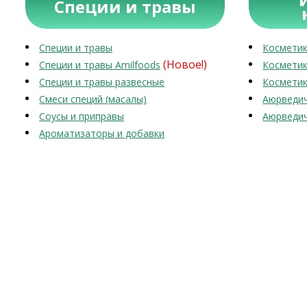
Специи и травы
Специи и травы
Косметик
(Новое!)
Специи и травы Amilfoods
Косметик
Специи и травы развесные
Косметик
Смеси специй (масалы)
Аюрведич
Соусы и приправы
Аюрведич
Ароматизаторы и добавки