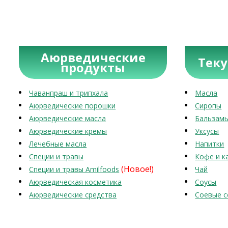
Аюрведические
Тек
продукты
Чаванпраш и трипхала
Масла
Аюрведические порошки
Сиропы
Аюрведические масла
Бальзам
Аюрведические кремы
Уксусы
Лечебные масла
Напитки
Специи и травы
Кофе и к
(Новое!)
Специи и травы Amilfoods
Чай
Аюрведическая косметика
Соусы
Аюрведические средства
Соевые с