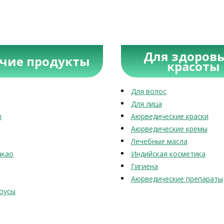
Для здоровь
учие продукты
красоты
Для волос
Для лица
ы
Аюрведические краски
Аюрведические кремы
Лечебные масла
акао
Индийская косметика
Гигиена
Аюрведические препараты
оусы