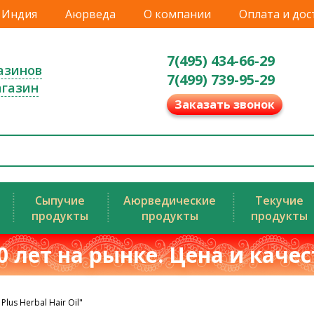
Индия
Аюрведа
О компании
Оплата и дос
7(495) 434-66-29
азинов
7(499) 739-95-29
агазин
Заказать звонок
Сыпучие
Аюрведические
Текучие
продукты
продукты
продукты
0 лет на рынке. Цена и каче
lus Herbal Hair Oil"