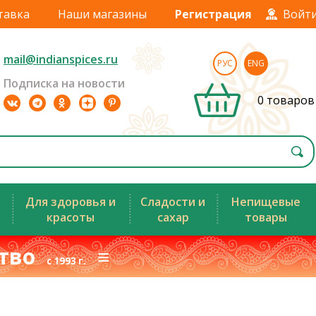
тавка
Наши магазины
Регистрация
Войт
mail@indianspices.ru
РУС
ENG
Подписка на новости
0 товаров
Для здоровья и
Сладости и
Непищевые
красоты
сахар
товары
ство
≡
с 1993 г.