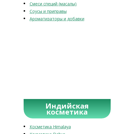
Смеси специй (масалы)
Соусы и приправы
Ароматизаторы и добавки
Индийская
косметика
Косметика Himalaya