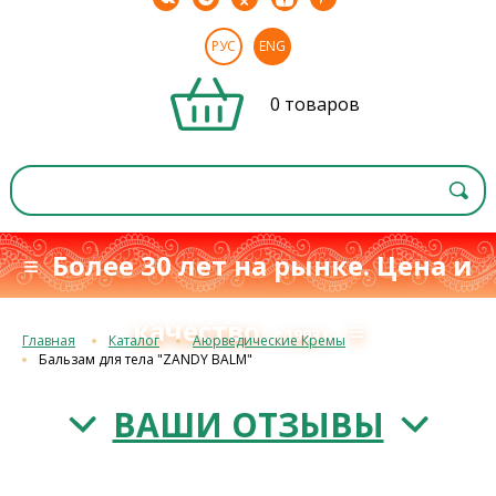
РУС
ENG
0 товаров
≡ Более 30 лет на рынке. Цена и
качество
≡
с 1993 г.
Главная
Каталог
Аюрведические Кремы
Бальзам для тела "ZANDY BALM"
ВАШИ ОТЗЫВЫ