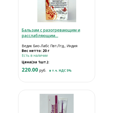
Бальзам с разогревающим и
расслабляющим...
Ведик Био-Лабс Пвт.Лтд., Индия
Вес нетто: 20 г
Есть в наличии
Цена(за 1шт.):
220.00
руб.
в т.ч. НДС 5%