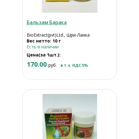
Бальзам Барака
BioExtract(pvt)Ltd., Шри-Ланка
Вес нетто: 10 г
Есть в наличии
Цена(за 1шт.):
170.00
руб.
в т.ч. НДС 5%