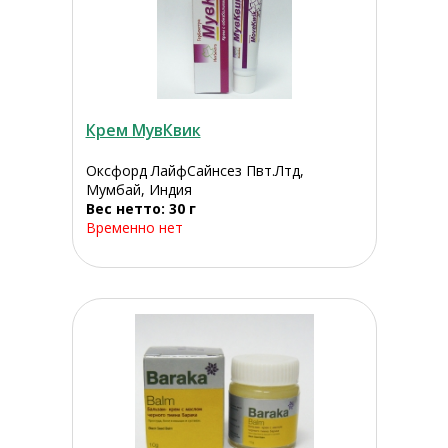
Крем МувКвик
Оксфорд ЛайфСайнсез Пвт.Лтд,
Мумбай, Индия
Вес нетто: 30 г
Временно нет