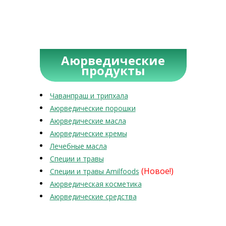
Аюрведические
продукты
Чаванпраш и трипхала
Аюрведические порошки
Аюрведические масла
Аюрведические кремы
Лечебные масла
Специи и травы
(Новое!)
Специи и травы Amilfoods
Аюрведическая косметика
Аюрведические средства