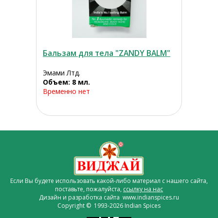
Бальзам для тела "ZANDY BALM"
Эмами Лтд.
Объем: 8 мл.
Временно нет
Если Вы будете использовать какой-либо материал с нашего сайта,
поставьте, пожалуйста,
ссылку на нас
Дизайн и разработка сайта www.indianspices.ru
Copyright © 1993-2026 Indian Spices