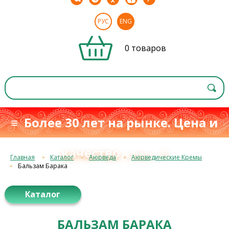
РУС
ENG
0 товаров
≡ Более 30 лет на рынке. Цена и
качество
≡
с 1993 г.
Главная
Каталог
Аюрведа
Аюрведические Кремы
Бальзам Барака
Каталог
БАЛЬЗАМ БАРАКА