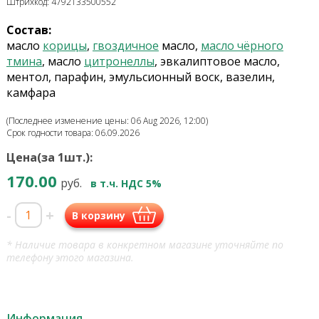
Штрихкод: 4792133500552
Состав:
масло
корицы
,
гвоздичное
масло,
масло чёрного
тмина
, масло
цитронеллы
, эвкалиптовое масло,
ментол, парафин, эмульсионный воск, вазелин,
камфара
(Последнее изменение цены: 06 Aug 2026, 12:00)
Срок годности товара: 06.09.2026
Цена(за 1шт.):
170.00
руб.
в т.ч. НДС 5%
-
+
В корзину
* Наличие товара в конкретном магазине уточняйте по
телефону этого магазина.
Информация