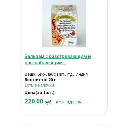
Бальзам с разогревающим и
расслабляющим...
Ведик Био-Лабс Пвт.Лтд., Индия
Вес нетто: 20 г
Есть в наличии
Цена(за 1шт.):
220.00
руб.
в т.ч. НДС 5%