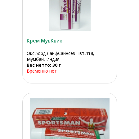
Крем МувКвик
Оксфорд ЛайфСайнсез Пвт.Лтд,
Мумбай, Индия
Вес нетто: 30 г
Временно нет