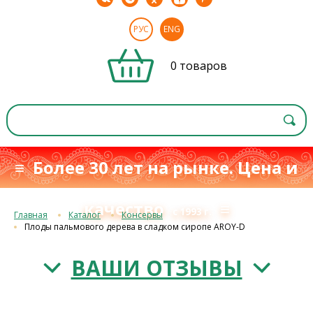
РУС
ENG
0 товаров
≡ Более 30 лет на рынке. Цена и
качество
≡
с 1993 г.
Главная
Каталог
Консервы
Плоды пальмового дерева в сладком сиропе AROY-D
ВАШИ ОТЗЫВЫ