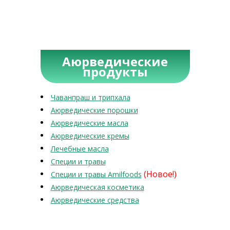
Аюрведические
продукты
Чаванпраш и трипхала
Аюрведические порошки
Аюрведические масла
Аюрведические кремы
Лечебные масла
Специи и травы
(Новое!)
Специи и травы Amilfoods
Аюрведическая косметика
Аюрведические средства