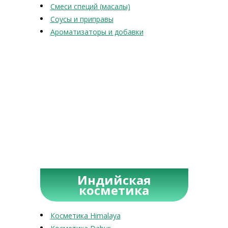
Смеси специй (масалы)
Соусы и приправы
Ароматизаторы и добавки
Индийская
косметика
Косметика Himalaya