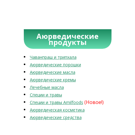
Аюрведические
продукты
Чаванпраш и трипхала
Аюрведические порошки
Аюрведические масла
Аюрведические кремы
Лечебные масла
Специи и травы
(Новое!)
Специи и травы Amilfoods
Аюрведическая косметика
Аюрведические средства