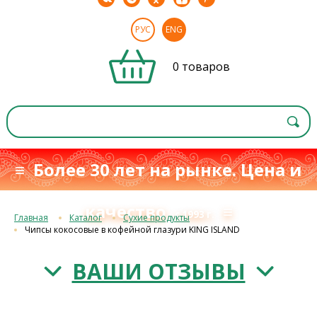
РУС
ENG
0 товаров
≡ Более 30 лет на рынке. Цена и
качество
≡
с 1993 г.
Главная
Каталог
Сухие продукты
Чипсы кокосовые в кофейной глазури KING ISLAND
ВАШИ ОТЗЫВЫ