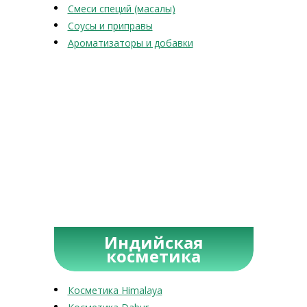
Смеси специй (масалы)
Соусы и приправы
Ароматизаторы и добавки
Индийская
косметика
Косметика Himalaya