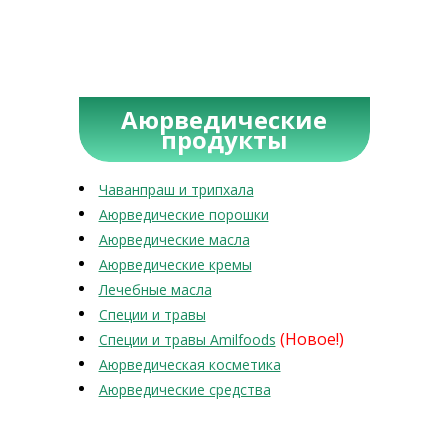
Аюрведические
продукты
Чаванпраш и трипхала
Аюрведические порошки
Аюрведические масла
Аюрведические кремы
Лечебные масла
Специи и травы
(Новое!)
Специи и травы Amilfoods
Аюрведическая косметика
Аюрведические средства