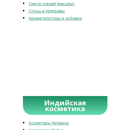
Смеси специй (масалы)
Соусы и приправы
Ароматизаторы и добавки
Индийская
косметика
Косметика Himalaya