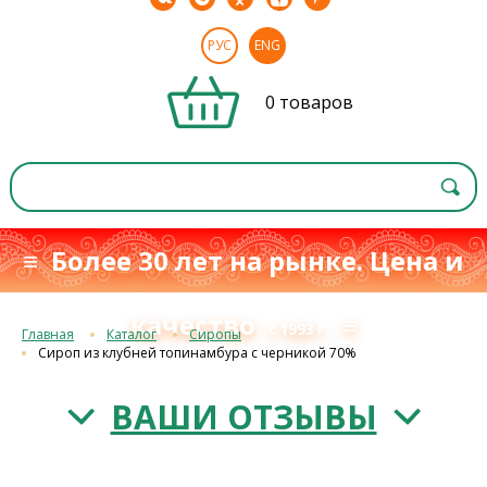
РУС
ENG
0 товаров
≡ Более 30 лет на рынке. Цена и
качество
≡
с 1993 г.
Главная
Каталог
Сиропы
Сироп из клубней топинамбура с черникой 70%
ВАШИ ОТЗЫВЫ