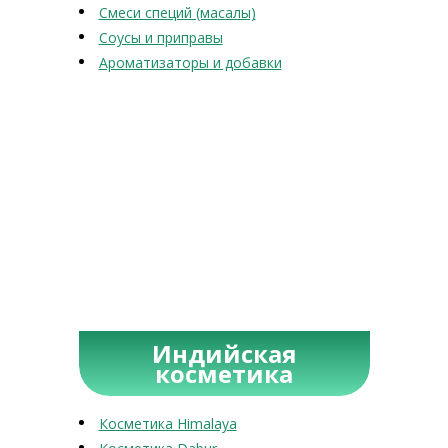
Смеси специй (масалы)
Соусы и приправы
Ароматизаторы и добавки
Индийская
косметика
Косметика Himalaya