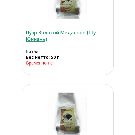
Пуэр Золотой Медальон (Шу
Юннань)
Китай
Вес нетто: 50 г
Временно нет