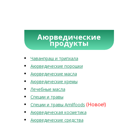
Аюрведические
продукты
Чаванпраш и трипхала
Аюрведические порошки
Аюрведические масла
Аюрведические кремы
Лечебные масла
Специи и травы
(Новое!)
Специи и травы Amilfoods
Аюрведическая косметика
Аюрведические средства