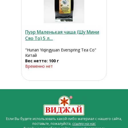
Пуэр Маленькая чаша (Шу Мини
Сяо То) 5 л...
"Hunan Yiqingyuan Everspring Tea Co"
Китай
Вес нетто: 100 г
Временно нет
Если Вы будете использовать какой-либо материал с нашего сайта,
поставьте, пожалуйста,
ссылку на нас