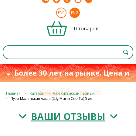
РУС
ENG
0 товаров
≡ Более 30 лет на рынке. Цена и
качество
≡
с 1993 г.
Главная
Каталог
Чай китайский черный
Пуэр Маленькая чаша (Шу Мини Сяо То) 5 лет
ВАШИ ОТЗЫВЫ