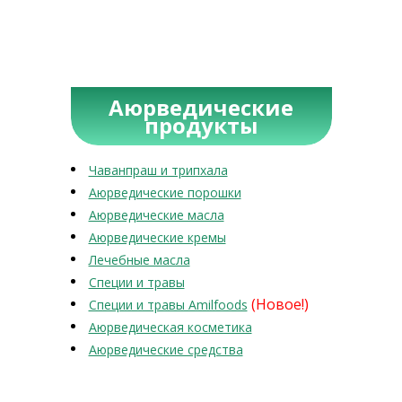
Аюрведические
продукты
Чаванпраш и трипхала
Аюрведические порошки
Аюрведические масла
Аюрведические кремы
Лечебные масла
Специи и травы
(Новое!)
Специи и травы Amilfoods
Аюрведическая косметика
Аюрведические средства