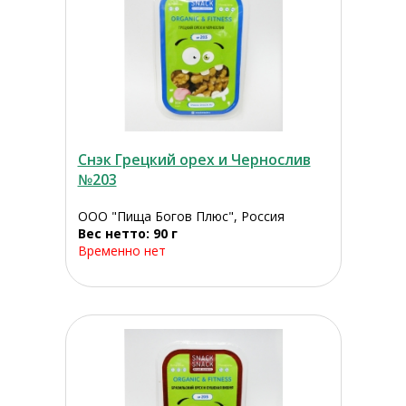
Снэк Грецкий орех и Чернослив
№203
ООО "Пища Богов Плюс", Россия
Вес нетто: 90 г
Временно нет