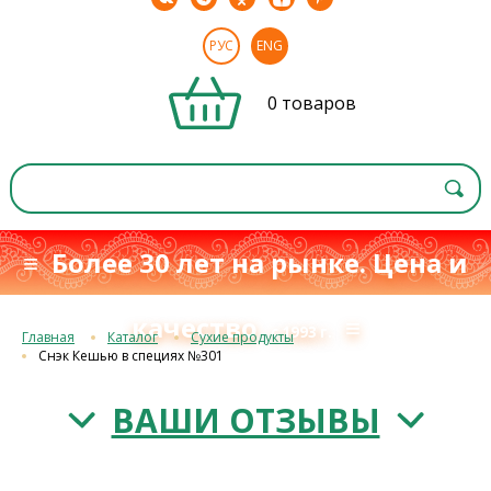
РУС
ENG
0 товаров
≡ Более 30 лет на рынке. Цена и
качество
≡
с 1993 г.
Главная
Каталог
Сухие продукты
Снэк Кешью в специях №301
ВАШИ ОТЗЫВЫ