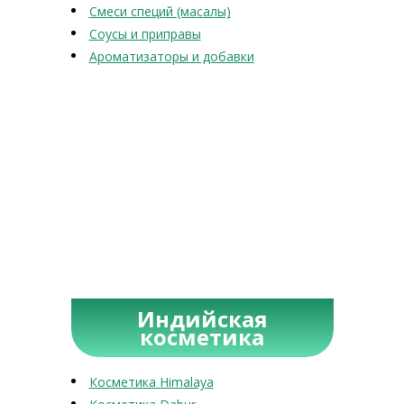
Смеси специй (масалы)
Соусы и приправы
Ароматизаторы и добавки
Индийская
косметика
Косметика Himalaya