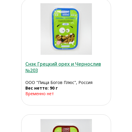
Снэк Грецкий орех и Чернослив
№203
ООО "Пища Богов Плюс", Россия
Вес нетто: 90 г
Временно нет