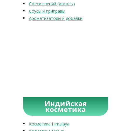
Смеси специй (масалы)
Соусы и приправы
Ароматизаторы и добавки
Индийская
косметика
Косметика Himalaya