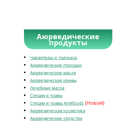
Аюрведические
продукты
Чаванпраш и трипхала
Аюрведические порошки
Аюрведические масла
Аюрведические кремы
Лечебные масла
Специи и травы
(Новое!)
Специи и травы Amilfoods
Аюрведическая косметика
Аюрведические средства