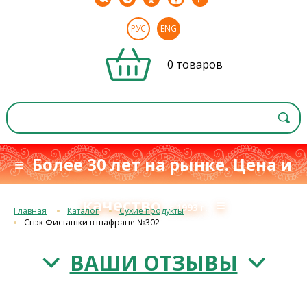
РУС
ENG
0 товаров
≡ Более 30 лет на рынке. Цена и
качество
≡
с 1993 г.
Главная
Каталог
Сухие продукты
Снэк Фисташки в шафране №302
ВАШИ ОТЗЫВЫ