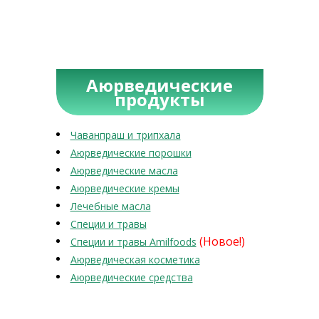
Аюрведические
продукты
Чаванпраш и трипхала
Аюрведические порошки
Аюрведические масла
Аюрведические кремы
Лечебные масла
Специи и травы
(Новое!)
Специи и травы Amilfoods
Аюрведическая косметика
Аюрведические средства