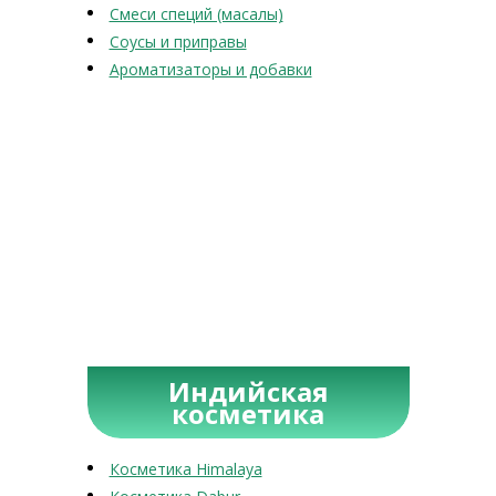
Смеси специй (масалы)
Соусы и приправы
Ароматизаторы и добавки
Индийская
косметика
Косметика Himalaya