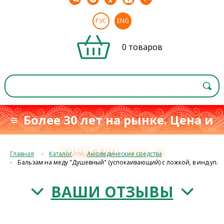
РУС
ENG
0 товаров
≡ Более 30 лет на рынке. Цена и
качество
≡
с 1993 г.
Главная
Каталог
Аюрведические средства
Бальзам на меду "Душевный" (успокаивающий) с ложкой, в инд.уп.
ВАШИ ОТЗЫВЫ