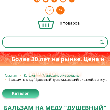
РУС
ENG
0 товаров
≡ Более 30 лет на рынке. Цена и
качество
≡
с 1993 г.
Главная
Каталог
Аюрведические средства
Бальзам на меду "Душевный" (успокаивающий) с ложкой, в инд.уп.
Каталог
БАЛЬЗАМ НА МЕДУ "ДУШЕВНЫЙ"