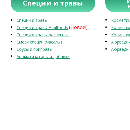
Специи и травы
Специи и травы
Косметик
(Новое!)
Специи и травы Amilfoods
Косметик
Специи и травы развесные
Косметик
Смеси специй (масалы)
Аюрведич
Соусы и приправы
Аюрведич
Ароматизаторы и добавки