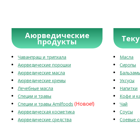
Аюрведические
Тек
продукты
Чаванпраш и трипхала
Масла
Аюрведические порошки
Сиропы
Аюрведические масла
Бальзам
Аюрведические кремы
Уксусы
Лечебные масла
Напитки
Специи и травы
Кофе и к
(Новое!)
Специи и травы Amilfoods
Чай
Аюрведическая косметика
Соусы
Аюрведические средства
Соевые с