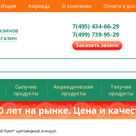
Индия
Аюрведа
О компании
Оплата и дос
7(495) 434-66-29
азинов
7(499) 739-95-29
агазин
Заказать звонок
Сыпучие
Аюрведические
Текучие
продукты
продукты
продукты
0 лет на рынке. Цена и каче
й букет" щитовидный, в инд.уп.