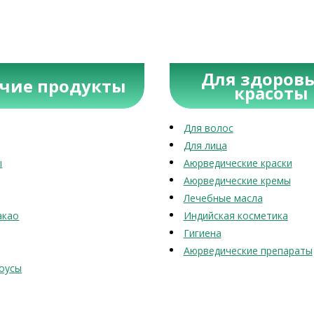
Для здоровь
учие продукты
красоты
Для волос
Для лица
ы
Аюрведические краски
Аюрведические кремы
Лечебные масла
акао
Индийская косметика
Гигиена
Аюрведические препараты
оусы