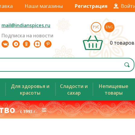
тавка
Наши магазины
Регистрация
Войт
mail@indianspices.ru
РУС
ENG
Подписка на новости
0 товаров
Для здоровья и
Сладости и
Непищевые
красоты
сахар
товары
ство
≡
с 1993 г.