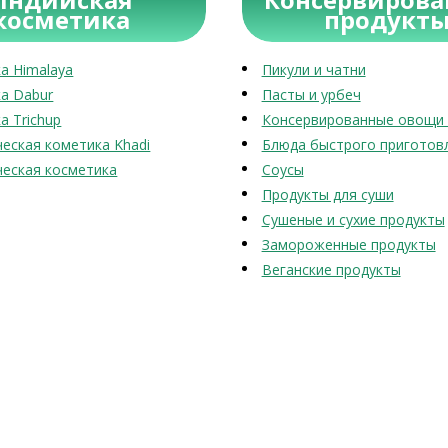
косметика
продукт
а Himalaya
Пикули и чатни
а Dabur
Пасты и урбеч
а Trichup
Консервированные овощи 
еская кометика Khadi
Блюда быстрого приготов
еская косметика
Соусы
Продукты для суши
Сушеные и сухие продукты
Замороженные продукты
Веганские продукты