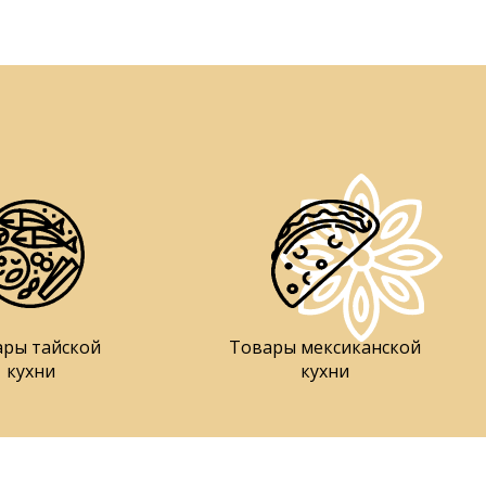
ары тайской
Товары мексиканской
кухни
кухни