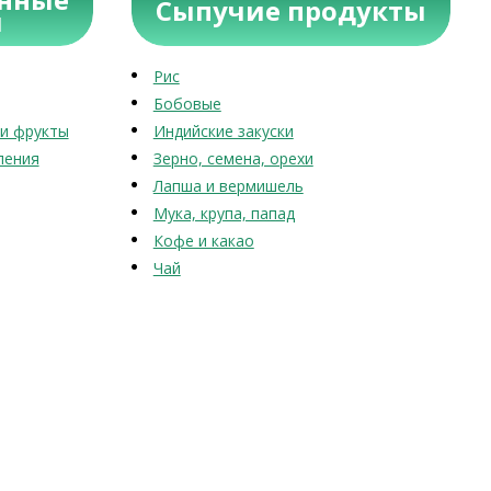
Сыпучие продукты
ы
Рис
Бобовые
и фрукты
Индийские закуски
ления
Зерно, семена, орехи
Лапша и вермишель
Мука, крупа, папад
Кофе и какао
Чай