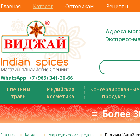
Главная
Каталог
Оптовикам
Рецепты
Адреса маг
Экспресс-м
WhatsApp: +7 (969) 341-30-66
Специи и
Индийская
Консервированные
травы
косметика
продукты
≡ Более 3
Главная
Каталог
Аюрведические средства
Бальзам "Алтайски