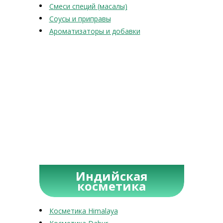
Смеси специй (масалы)
Соусы и приправы
Ароматизаторы и добавки
Индийская
косметика
Косметика Himalaya