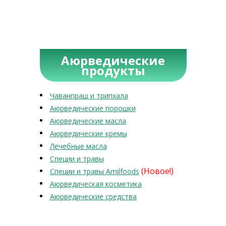
Аюрведические
продукты
Чаванпраш и трипхала
Аюрведические порошки
Аюрведические масла
Аюрведические кремы
Лечебные масла
Специи и травы
(Новое!)
Специи и травы Amilfoods
Аюрведическая косметика
Аюрведические средства