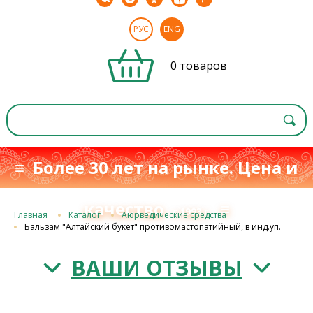
РУС
ENG
0 товаров
≡ Более 30 лет на рынке. Цена и
качество
≡
с 1993 г.
Главная
Каталог
Аюрведические средства
Бальзам "Алтайский букет" противомастопатийный, в инд.уп.
ВАШИ ОТЗЫВЫ