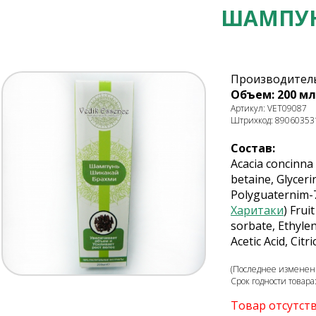
ШАМПУН
Производитель
Объем: 200 мл
Артикул: VET09087
Штрихкод: 89060353
Состав:
Acacia concinna
betaine, Glyceri
Polyguaternim-7
Харитаки
) Fru
sorbate, Ethyle
Acetic Acid, Citr
(Последнее изменени
Срок годности товара
Товар отсутст