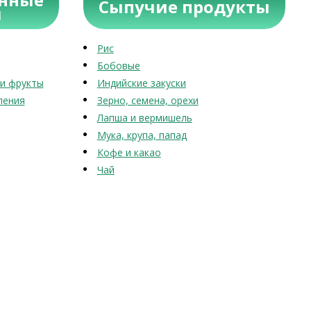
Сыпучие продукты
ы
Рис
Бобовые
и фрукты
Индийские закуски
ления
Зерно, семена, орехи
Лапша и вермишель
Мука, крупа, папад
Кофе и какао
Чай