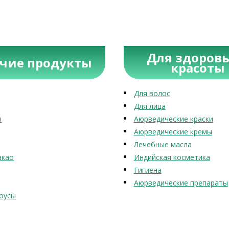
Для здоровь
учие продукты
красоты
Для волос
Для лица
ы
Аюрведические краски
Аюрведические кремы
Лечебные масла
акао
Индийская косметика
Гигиена
Аюрведические препараты
оусы