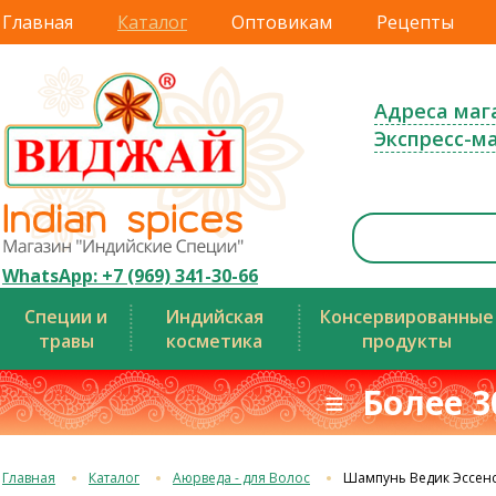
Главная
Каталог
Оптовикам
Рецепты
Адреса маг
Экспресс-м
WhatsApp: +7 (969) 341-30-66
Специи и
Индийская
Консервированные
травы
косметика
продукты
≡ Более 3
Главная
Каталог
Аюрведа - для Волос
Шампунь Ведик Эссен