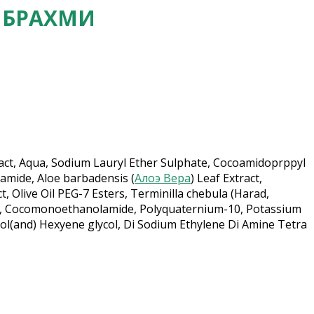
 БРАХМИ
tract, Aqua, Sodium Lauryl Ether Sulphate, Cocoamidoprppyl
inamide, Aloe barbadensis (
Алоэ Вера
) Leaf Extract,
 Olive Oil PEG-7 Esters, Terminilla chebula (Harad,
ide, Cocomonoethanolamide, Polyquaternium-10, Potassium
ol(and) Hexyene glycol, Di Sodium Ethylene Di Amine Tetra