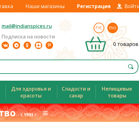
тавка
Наши магазины
Регистрация
Войт
mail@indianspices.ru
РУС
ENG
Подписка на новости
0 товаров
Для здоровья и
Сладости и
Непищевые
красоты
сахар
товары
ство
≡
с 1993 г.