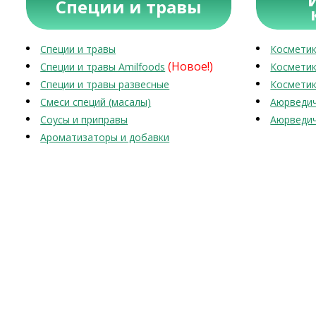
Специи и травы
Специи и травы
Косметик
(Новое!)
Специи и травы Amilfoods
Косметик
Специи и травы развесные
Косметик
Смеси специй (масалы)
Аюрведич
Соусы и приправы
Аюрведич
Ароматизаторы и добавки