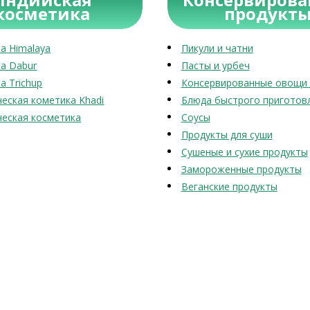
косметика
продукт
а Himalaya
Пикули и чатни
а Dabur
Пасты и урбеч
а Trichup
Консервированные овощи 
еская кометика Khadi
Блюда быстрого приготов
еская косметика
Соусы
Продукты для суши
Сушеные и сухие продукты
Замороженные продукты
Веганские продукты