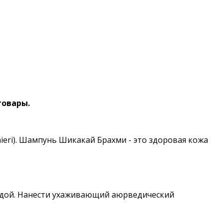
товары.
eri)
. Шампунь Шикакай Брахми - это здоровая кожа
водой. Нанести ухаживающий аюрведический