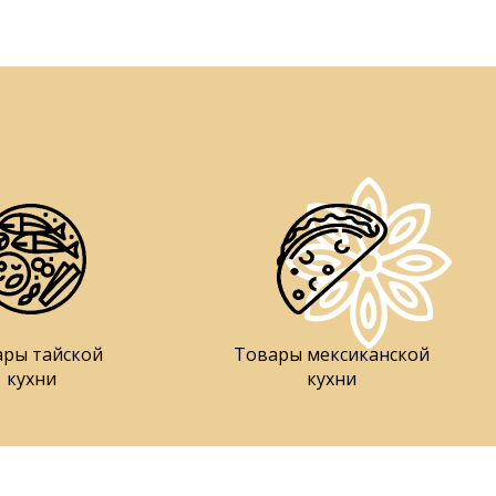
ары тайской
Товары мексиканской
кухни
кухни