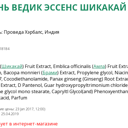
Ь ВЕДИК ЭССЕНС ШИКАКАЙ
: Проведа Хэрбалс, Индия
18184
(
Шикакай
) Fruit Extract, Emblica officinalis (
Амла
) Fruit Ex
n, Bacopa monnieri (
Брами
) Extract, Propylene glycol, Niac
, Cocodiethanolamide, Panax ginseng (Ginseng) Root Extract,
it Extract, D Pantenol, Guar hydroxypropyltrimonium chlor
ne glycol mono stearate, Capryltl Glycol(and) Phenoxyenthan
icacid, Parfum
е цены: 23 Jan 2017, 12:00)
: 25.04.2019
вует в интернет-магазине