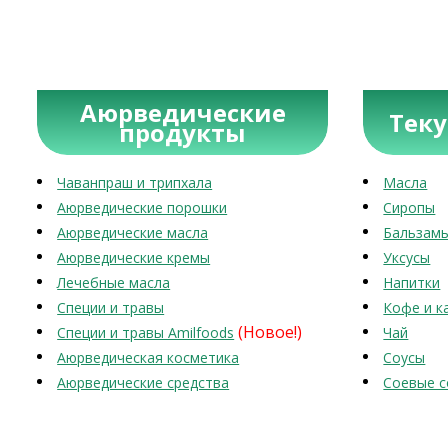
Аюрведические
Тек
продукты
Чаванпраш и трипхала
Масла
Аюрведические порошки
Сиропы
Аюрведические масла
Бальзам
Аюрведические кремы
Уксусы
Лечебные масла
Напитки
Специи и травы
Кофе и к
(Новое!)
Специи и травы Amilfoods
Чай
Аюрведическая косметика
Соусы
Аюрведические средства
Соевые с