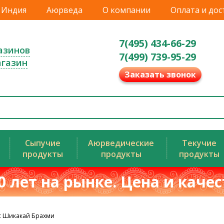
Индия
Аюрведа
О компании
Оплата и дос
7(495) 434-66-29
азинов
7(499) 739-95-29
агазин
Заказать звонок
Сыпучие
Аюрведические
Текучие
продукты
продукты
продукты
0 лет на рынке. Цена и каче
с Шикакай Брахми