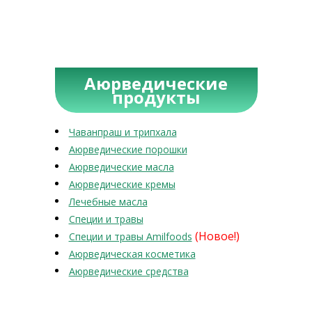
Аюрведические
продукты
Чаванпраш и трипхала
Аюрведические порошки
Аюрведические масла
Аюрведические кремы
Лечебные масла
Специи и травы
(Новое!)
Специи и травы Amilfoods
Аюрведическая косметика
Аюрведические средства