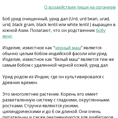
О воздействии пищи на организм
Боб урид очищенный, урид дал (Urd, urd bean, urad,
urid, black gram, black lentil или white lentil ) выращен в
южной Азии. Полагают, что он родственник
бобу
мунг
.
Изделие, известное как "
черный маш
" является
обычно целым бобом индийской фасоли или урид.
Изделие, известное как "белый маш" является тем же
самым бобом с удаленной черной кожей, урид дал.
Урид родом из Индии, где он культивировался с
древних времен.
Это многолетнее растение. Корень его имеет
разветвленную систему с гладкими, округленными
ростками. Стручки являются узкими,
цилиндрическими и до 6 см длиной. Они очень
питательны и также рекомендуются для диабетиков.