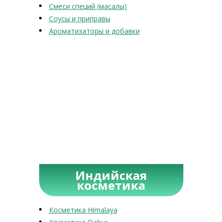
Смеси специй (масалы)
Соусы и приправы
Ароматизаторы и добавки
Индийская
косметика
Косметика Himalaya