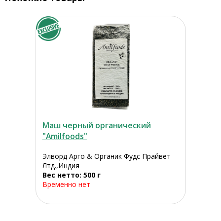
Маш черный органический
"Amilfoods"
Элворд Арго & Органик Фудс Прайвет
Лтд.,Индия
Вес нетто: 500 г
Временно нет