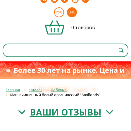
РУС
ENG
0 товаров
≡ Более 30 лет на рынке. Цена и
качество
≡
с 1993 г.
Главная
Каталог
Бобовые
Маш очищенный белый органический "Amilfoods"
ВАШИ ОТЗЫВЫ