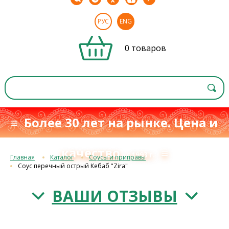
РУС
ENG
0 товаров
≡ Более 30 лет на рынке. Цена и
качество
≡
с 1993 г.
Главная
Каталог
Соусы и приправы
Соус перечный острый Кебаб "Zira"
ВАШИ ОТЗЫВЫ