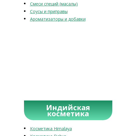
Смеси специй (масалы)
Соусы и приправы
Ароматизаторы и добавки
Индийская
косметика
Косметика Himalaya