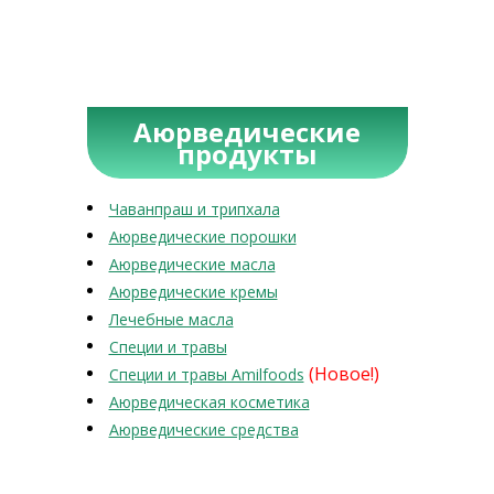
Аюрведические
продукты
Чаванпраш и трипхала
Аюрведические порошки
Аюрведические масла
Аюрведические кремы
Лечебные масла
Специи и травы
(Новое!)
Специи и травы Amilfoods
Аюрведическая косметика
Аюрведические средства