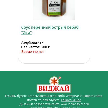
Соус перечный острый Кебаб
"Zira"
Азербайджан
Вес нетто: 200 г
Временно нет
Если Вы будете использовать какой-либо материал с нашего сайта,
поставьте, пожалуйста,
ссылку на нас
Дизайн и разработка сайта www.indianspices.ru