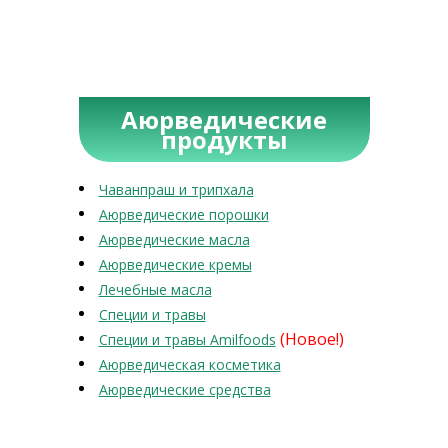
Аюрведические
продукты
Чаванпраш и трипхала
Аюрведические порошки
Аюрведические масла
Аюрведические кремы
Лечебные масла
Специи и травы
(Новое!)
Специи и травы Amilfoods
Аюрведическая косметика
Аюрведические средства