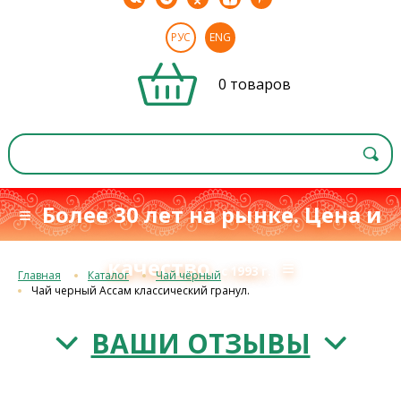
РУС
ENG
0 товаров
≡ Более 30 лет на рынке. Цена и
качество
≡
с 1993 г.
Главная
Каталог
Чай чёрный
Чай черный Aссам классический гранул.
ВАШИ ОТЗЫВЫ