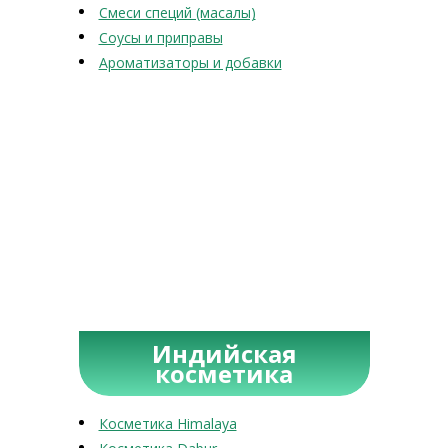
Смеси специй (масалы)
Соусы и приправы
Ароматизаторы и добавки
Индийская
косметика
Косметика Himalaya