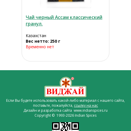
Чай черный Aссам классический
гранул.
Казахстан
Вес нетто: 250 г
Временно нет
Если Вы будете использовать какой-либо материал с нашего сайта,
поставьте, пожалуйста,
ссылку на нас
Дизайн и разработка сайта www.indianspices.ru
Copyright © 1993-2026 Indian Spices