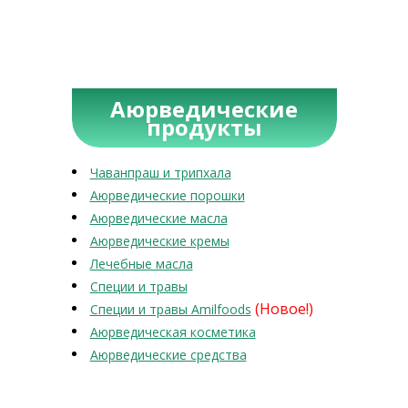
Аюрведические
продукты
Чаванпраш и трипхала
Аюрведические порошки
Аюрведические масла
Аюрведические кремы
Лечебные масла
Специи и травы
(Новое!)
Специи и травы Amilfoods
Аюрведическая косметика
Аюрведические средства