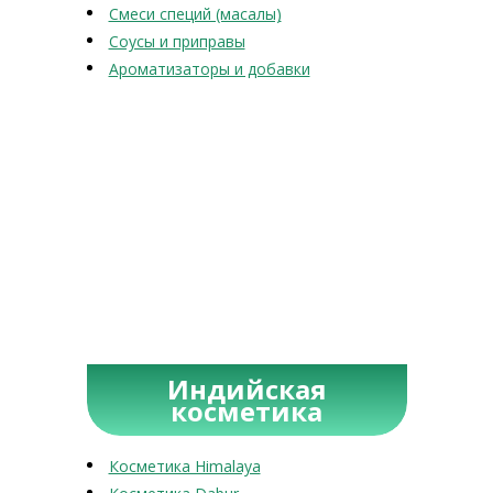
Смеси специй (масалы)
Соусы и приправы
Ароматизаторы и добавки
Индийская
косметика
Косметика Himalaya