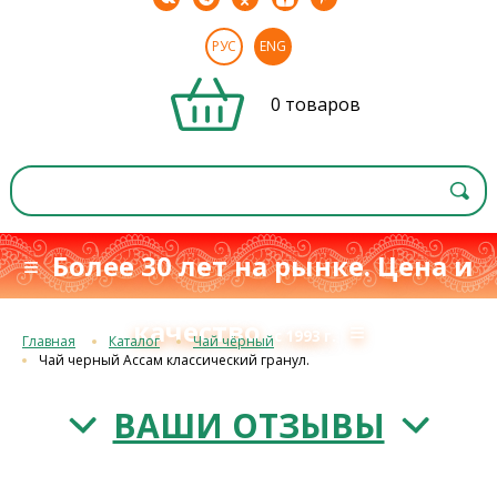
РУС
ENG
0 товаров
≡ Более 30 лет на рынке. Цена и
качество
≡
с 1993 г.
Главная
Каталог
Чай чёрный
Чай черный Ассам классический гранул.
ВАШИ ОТЗЫВЫ