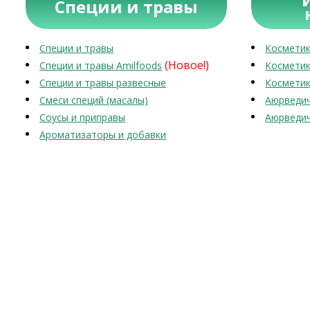
Специи и травы
Специи и травы
Косметик
(Новое!)
Специи и травы Amilfoods
Косметик
Специи и травы развесные
Косметик
Смеси специй (масалы)
Аюрведич
Соусы и приправы
Аюрведич
Ароматизаторы и добавки