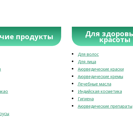
Для здоровь
учие продукты
красоты
Для волос
Для лица
ы
Аюрведические краски
Аюрведические кремы
Лечебные масла
акао
Индийская косметика
Гигиена
Аюрведические препараты
оусы