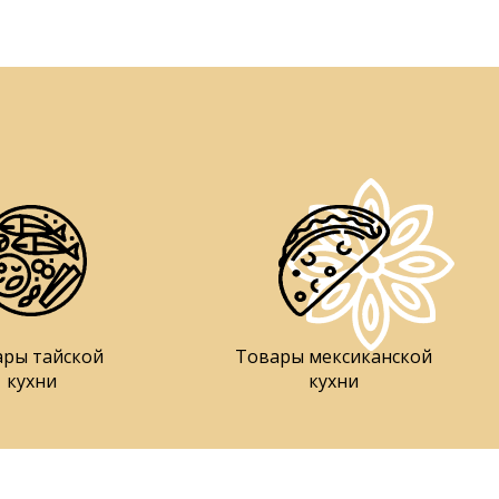
ары тайской
Товары мексиканской
кухни
кухни