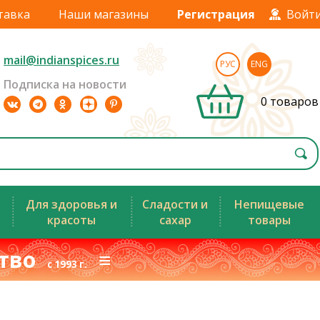
тавка
Наши магазины
Регистрация
Войт
mail@indianspices.ru
РУС
ENG
Подписка на новости
0 товаров
Для здоровья и
Сладости и
Непищевые
красоты
сахар
товары
ство
≡
с 1993 г.