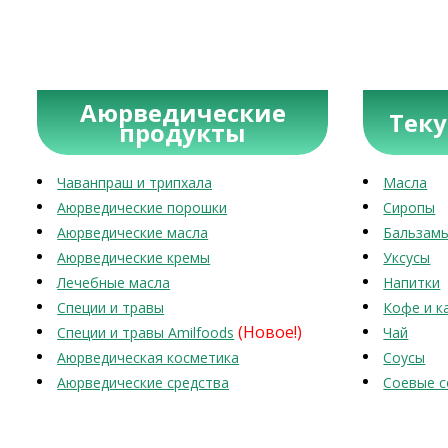
Аюрведические
Тек
продукты
Чаванпраш и трипхала
Масла
Аюрведические порошки
Сиропы
Аюрведические масла
Бальзам
Аюрведические кремы
Уксусы
Лечебные масла
Напитки
Специи и травы
Кофе и к
(Новое!)
Специи и травы Amilfoods
Чай
Аюрведическая косметика
Соусы
Аюрведические средства
Соевые с