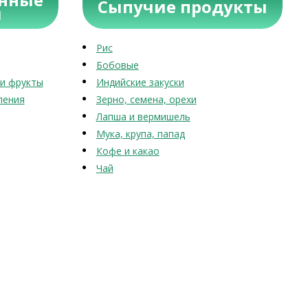
Сыпучие продукты
ы
Рис
Бобовые
и фрукты
Индийские закуски
ления
Зерно, семена, орехи
Лапша и вермишель
Мука, крупа, папад
Кофе и какао
Чай