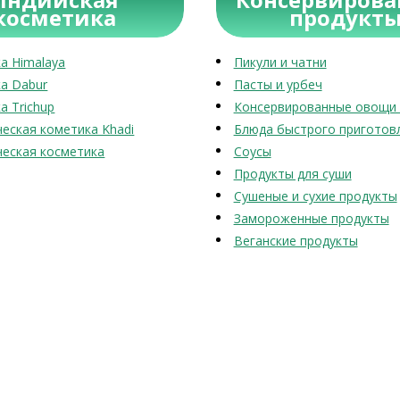
косметика
продукт
а Himalaya
Пикули и чатни
а Dabur
Пасты и урбеч
а Trichup
Консервированные овощи 
еская кометика Khadi
Блюда быстрого приготов
еская косметика
Соусы
Продукты для суши
Сушеные и сухие продукты
Замороженные продукты
Веганские продукты