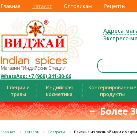
Главная
Каталог
Оптовикам
Рецепты
Адреса маг
Экспресс-м
WhatsApp: +7 (969) 341-30-66
Специи и
Индийская
Консервированные
травы
косметика
продукты
≡ Более 3
Главная
Каталог
Сладости
Печенье из овсяной муки с медом