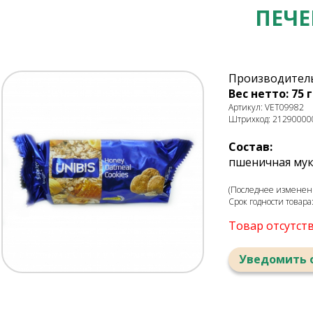
ПЕЧЕ
Производитель
Вес нетто: 75 г
Артикул: VET09982
Штрихкод: 21290000
Состав:
пшеничная мука
(Последнее изменени
Срок годности товара
Товар отсутст
Уведомить 