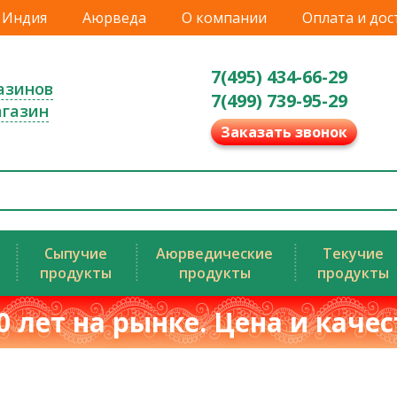
Индия
Аюрведа
О компании
Оплата и дос
7(495) 434-66-29
азинов
7(499) 739-95-29
агазин
Заказать звонок
Сыпучие
Аюрведические
Текучие
продукты
продукты
продукты
0 лет на рынке. Цена и каче