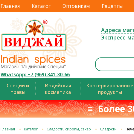
Главная
Каталог
Оптовикам
Рецепты
Адреса маг
Экспресс-м
WhatsApp: +7 (969) 341-30-66
Специи и
Индийская
Консервированные
травы
косметика
продукты
≡ Более 3
Главная
Каталог
Сладости, сиропы, сахар
Сладости
Печ