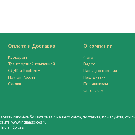
Оплата и Доставка
О компании
Курьером
Фото
Транспортной компанией
Видео
СДЭК и Boxberry
Наши достижения
Почтой России
Наш дизайн
Скидки
Поставщикам
Оптовикам
ьзовать какой-либо материал с нашего сайта, поставьте, пожалуйста,
ссылк
сайта www.indianspices.ru
Indian Spices