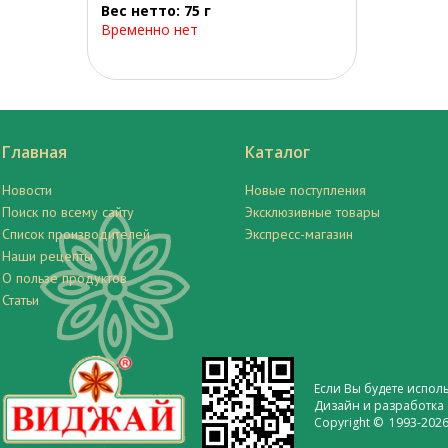
Вес нетто: 75 г
Временно нет
Главная
Каталог
Новости
Новые поступления
Поиск по всему сайту
Эксклюзивные товары
Список производителей
Экспресс-магазин
Наши рецепты
О пользе продуктов
Статьи
Если Вы будете испол
Дизайн и разработка 
Copyright © 1993-2026 