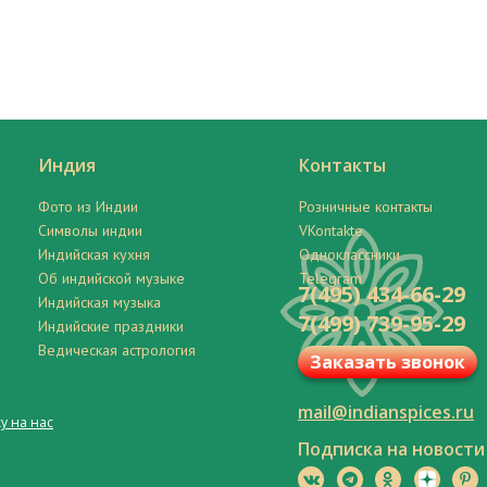
Индия
Контакты
Фото из Индии
Розничные контакты
Символы индии
VKontakte
Индийская кухня
Одноклассники
Об индийской музыке
Telegram
7(495) 434-66-29
Индийская музыка
7(499) 739-95-29
Индийские праздники
Ведическая астрология
Заказать звонок
mail@indianspices.ru
у на нас
Подписка на новости