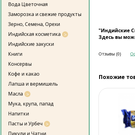
Вода Цветочная
Заморозка и свежие продукты
Зерно, Семена, Орехи
"Индийские С
Индийская косметика
Здесь вы мож
Индийские закуски
Книги
Отзывы (0)
Ос
Консервы
Кофе и какао
Похожие то
Лапша и вермишель
Масла
Мука, крупа, папад
Напитки
Пасты и Урбеч
Пикули и Чатни