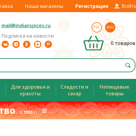
тавка
Наши магазины
Регистрация
Войт
mail@indianspices.ru
РУС
ENG
Подписка на новости
0 товаров
Для здоровья и
Сладости и
Непищевые
красоты
сахар
товары
ство
≡
с 1993 г.