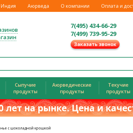
Индия
Аюрведа
О компании
Оплата и дос
7(495) 434-66-29
азинов
7(499) 739-95-29
агазин
Заказать звонок
Сыпучие
Аюрведические
Текучие
продукты
продукты
продукты
0 лет на рынке. Цена и каче
енье с шоколадной крошкой