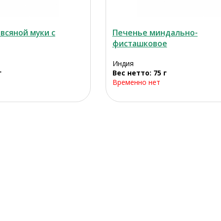
всяной муки с
Печенье миндально-
фисташковое
Индия
г
Вес нетто: 75 г
Временно нет