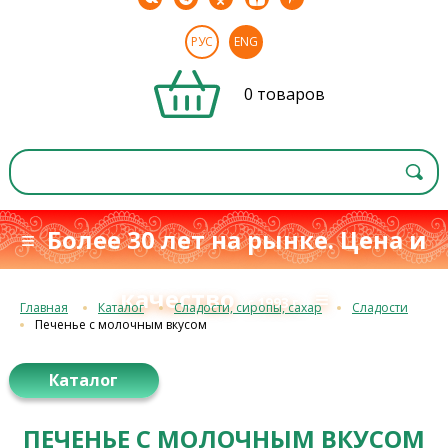
РУС
ENG
0 товаров
≡ Более 30 лет на рынке. Цена и
качество
≡
с 1993 г.
Главная
Каталог
Сладости, сиропы, сахар
Сладости
Печенье с молочным вкусом
Каталог
ПЕЧЕНЬЕ С МОЛОЧНЫМ ВКУСОМ