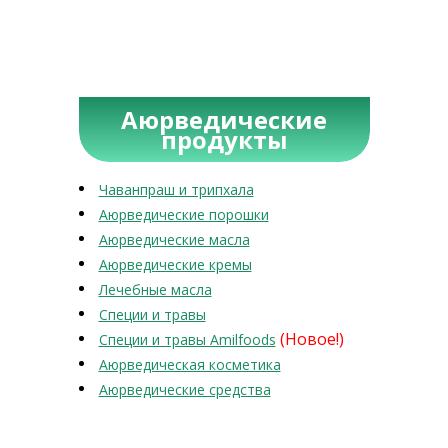
Аюрведические
продукты
Чаванпраш и трипхала
Аюрведические порошки
Аюрведические масла
Аюрведические кремы
Лечебные масла
Специи и травы
(Новое!)
Специи и травы Amilfoods
Аюрведическая косметика
Аюрведические средства