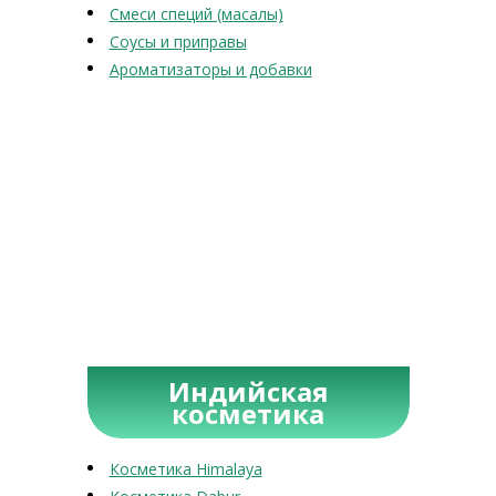
Смеси специй (масалы)
Соусы и приправы
Ароматизаторы и добавки
Индийская
косметика
Косметика Himalaya