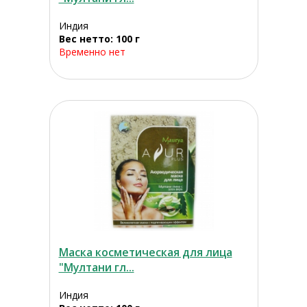
Индия
Вес нетто: 100 г
Временно нет
Маска косметическая для лица
"Мултани гл...
Индия