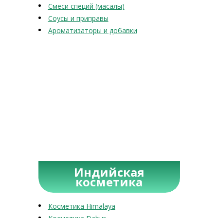
Смеси специй (масалы)
Соусы и приправы
Ароматизаторы и добавки
Индийская
косметика
Косметика Himalaya