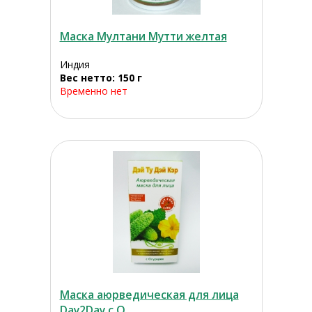
Маска Мултани Мутти желтая
Индия
Вес нетто: 150 г
Временно нет
Маска аюрведическая для лица
Day2Day с О...