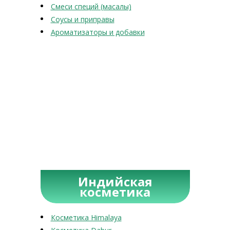
Смеси специй (масалы)
Соусы и приправы
Ароматизаторы и добавки
Индийская
косметика
Косметика Himalaya