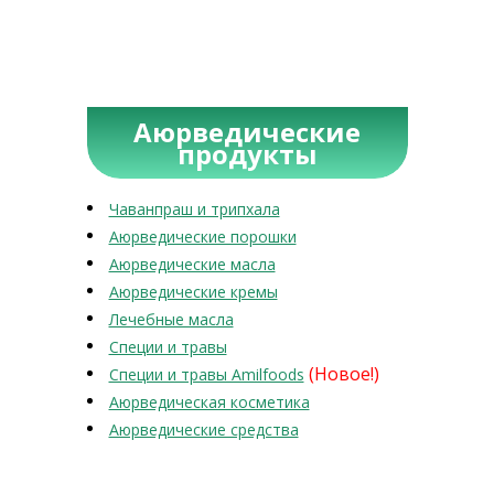
Аюрведические
продукты
Чаванпраш и трипхала
Аюрведические порошки
Аюрведические масла
Аюрведические кремы
Лечебные масла
Специи и травы
(Новое!)
Специи и травы Amilfoods
Аюрведическая косметика
Аюрведические средства