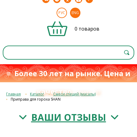
РУС
ENG
0 товаров
≡ Более 30 лет на рынке. Цена и
качество
≡
с 1993 г.
Главная
Каталог
Смеси специй (масалы)
Приправа для гороха SHAN
ВАШИ ОТЗЫВЫ