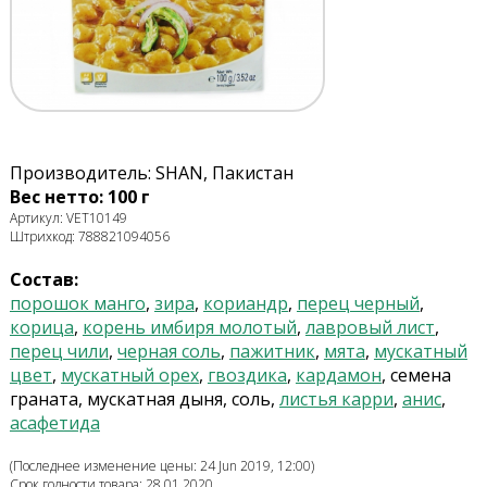
Производитель: SHAN, Пакистан
Вес нетто: 100 г
Артикул: VET10149
Штрихкод: 788821094056
Состав:
порошок манго
,
зира
,
кориандр
,
перец черный
,
корица
,
корень имбиря молотый
,
лавровый лист
,
перец чили
,
черная соль
,
пажитник
,
мята
,
мускатный
цвет
,
мускатный орех
,
гвоздика
,
кардамон
, семена
граната, мускатная дыня, соль,
листья карри
,
анис
,
асафетида
(Последнее изменение цены: 24 Jun 2019, 12:00)
Срок годности товара: 28.01.2020