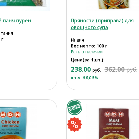
й панч пурен
Пряности (приправа) для
овощного супа
итания
 г
Индия
Вес нетто: 100 г
Есть в наличии
Цена(за 1шт.):
238.00
362.00
руб.
руб.
в т.ч. НДС 5%