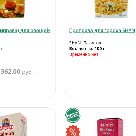
риправа) для овощей
Приправа для гороха SHAN
SHAN, Пакистан
 г
Вес нетто: 100 г
Временно нет
:
362.00
руб.