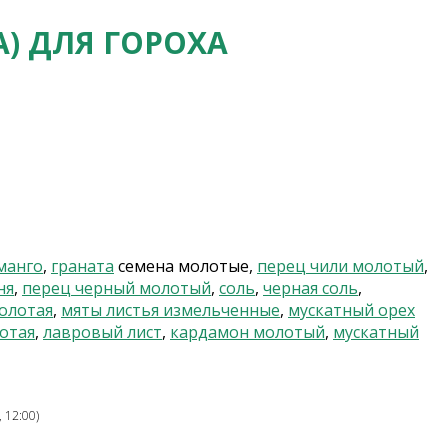
) ДЛЯ ГОРОХА
манго
,
граната
семена молотые,
перец чили молотый
,
ня
,
перец черный молотый
,
соль
,
черная соль
,
олотая
,
мяты листья измельченные
,
мускатный орех
отая
,
лавровый лист
,
кардамон молотый
,
мускатный
 12:00)