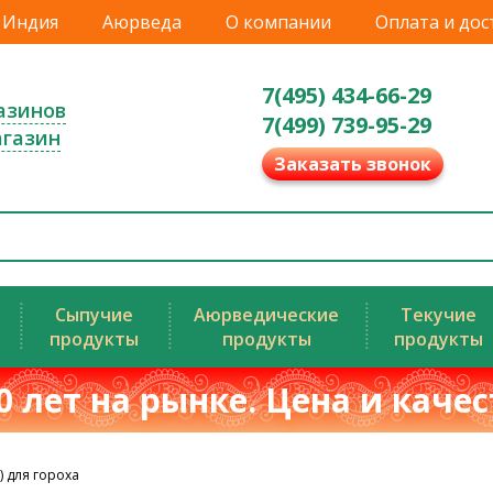
Индия
Аюрведа
О компании
Оплата и дос
7(495) 434-66-29
азинов
7(499) 739-95-29
агазин
Заказать звонок
Сыпучие
Аюрведические
Текучие
продукты
продукты
продукты
0 лет на рынке. Цена и каче
) для гороха