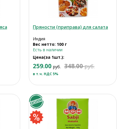
яса
Пряности (приправа) для салата
Индия
Вес нетто: 100 г
Есть в наличии
Цена(за 1шт.):
259.00
348.00
руб.
руб.
в т.ч. НДС 5%