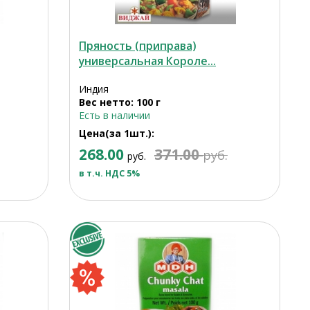
Пряность (приправа)
универсальная Короле...
Индия
Вес нетто: 100 г
Есть в наличии
Цена(за 1шт.):
268.00
371.00
руб.
руб.
в т.ч. НДС 5%