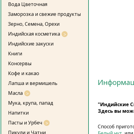
Вода Цветочная
Заморозка и свежие продукты
Зерно, Семена, Орехи
Индийская косметика
Индийские закуски
Книги
Консервы
Кофе и какао
Информа
Лапша и вермишель
Масла
Мука, крупа, папад
"Индийские С
Здесь вы мож
Напитки
Пасты и Урбеч
Способ пригот
Пикули и Чатни
Белый нут
, ил