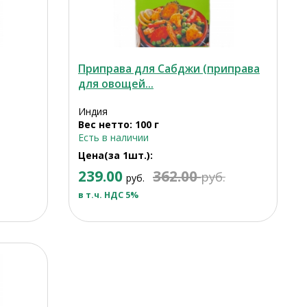
Приправа для Сабджи (приправа
для овощей...
Индия
Вес нетто: 100 г
Есть в наличии
Цена(за 1шт.):
239.00
362.00
руб.
руб.
в т.ч. НДС 5%