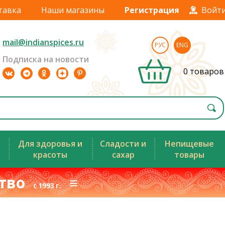
тавка
Наши магазины
Регистрация
Войт
mail@indianspices.ru
РУС
ENG
Подписка на новости
0 товаров
Для здоровья и
Сладости и
Непищевые
красоты
сахар
товары
ство
≡
с 1993 г.