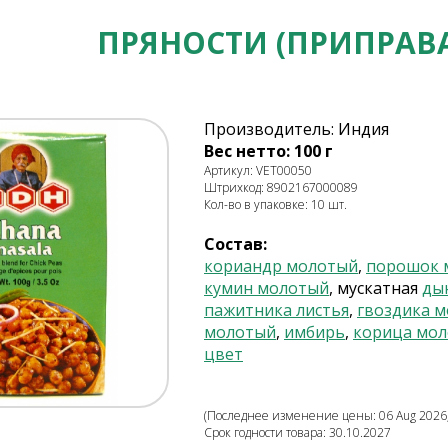
ПРЯНОСТИ (ПРИПРАВА
Производитель: Индия
Вес нетто: 100 г
Артикул: VET00050
Штрихкод: 8902167000089
Кол-во в упаковке: 10 шт.
Состав:
кориандр молотый
,
порошок 
кумин молотый
, мускатная
ды
пажитника листья
,
гвоздика м
молотый
,
имбирь
,
корица мол
цвет
(Последнее изменение цены: 06 Aug 2026,
Срок годности товара: 30.10.2027