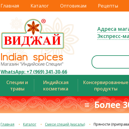
Главная
Каталог
Оптовикам
Рецепты
Адреса маг
Экспресс-м
WhatsApp: +7 (969) 341-30-66
Специи и
Индийская
Консервированные
травы
косметика
продукты
≡ Более 3
Главная
Каталог
Смеси специй (масалы)
Пряности (приправа