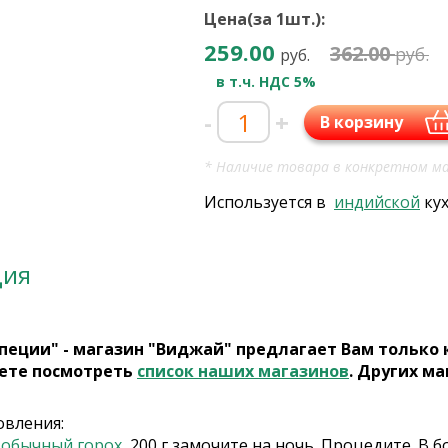
Цена(за 1шт.):
259.00
362.00
руб.
руб.
в т.ч. НДС 5%
-
+
В корзину
* Наличие товара в конкретном ма
Используется в
индийской
ку
ция
пеции" - магазин "Виджай" предлагает Вам только
ете посмотреть
список наших магазинов
. Других ма
овления:
и
обычный горох
, 200 г замочите на ночь. Процедите. В 