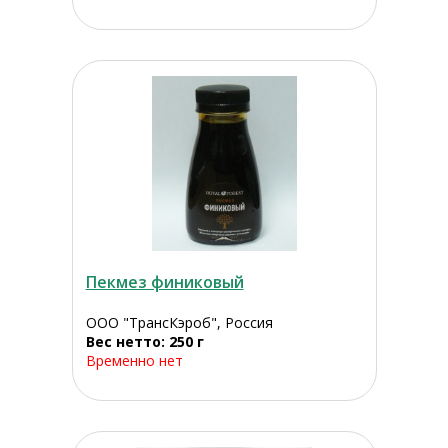
Пекмез финиковый
ООО "ТрансКэроб", Россия
Вес нетто: 250 г
Временно нет