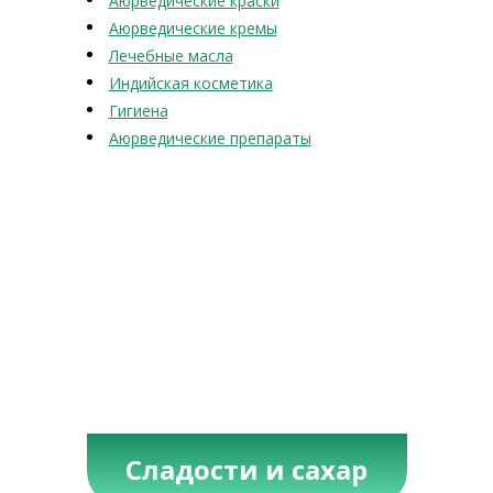
Аюрведические краски
Аюрведические кремы
Лечебные масла
Индийская косметика
Гигиена
Аюрведические препараты
Сладости и сахар