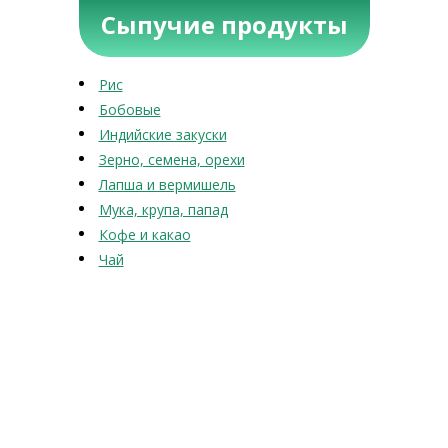
Сыпучие продукты
Рис
Бобовые
Индийские закуски
Зерно, семена, орехи
Лапша и вермишель
Мука, крупа, папад
Кофе и какао
Чай