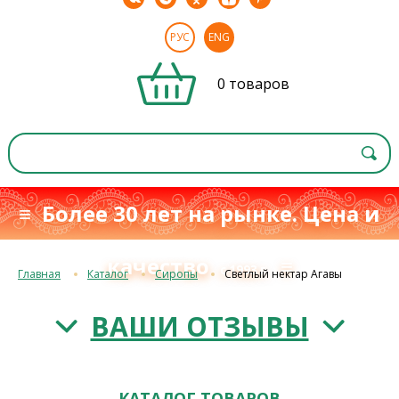
РУС
ENG
0 товаров
≡ Более 30 лет на рынке. Цена и
качество
≡
с 1993 г.
Главная
Каталог
Сиропы
Светлый нектар Агавы
ВАШИ ОТЗЫВЫ
КАТАЛОГ ТОВАРОВ