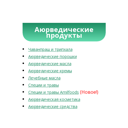
Аюрведические
продукты
Чаванпраш и трипхала
Аюрведические порошки
Аюрведические масла
Аюрведические кремы
Лечебные масла
Специи и травы
(Новое!)
Специи и травы Amilfoods
Аюрведическая косметика
Аюрведические средства