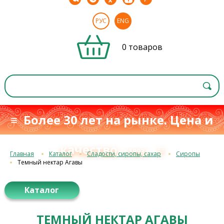
РУС
ENG
0 товаров
≡ Более 30 лет на рынке. Цена и
качество
≡
с 1993 г.
Главная
Каталог
Сладости, сиропы, сахар
Сиропы
Темный нектар Агавы
Каталог
ТЕМНЫЙ НЕКТАР АГАВЫ