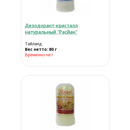
Дезодорант-кристалл
натуральный "Расйан"
Тайланд
Вес нетто: 80 г
Временно нет