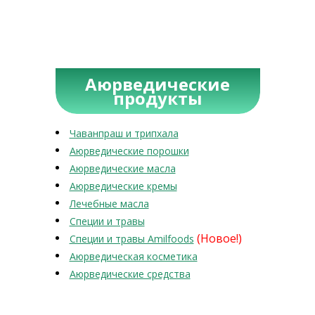
Аюрведические
продукты
Чаванпраш и трипхала
Аюрведические порошки
Аюрведические масла
Аюрведические кремы
Лечебные масла
Специи и травы
(Новое!)
Специи и травы Amilfoods
Аюрведическая косметика
Аюрведические средства