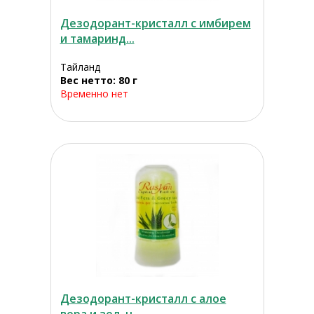
Дезодорант-кристалл с имбирем
и тамаринд...
Тайланд
Вес нетто: 80 г
Временно нет
Дезодорант-кристалл с алое