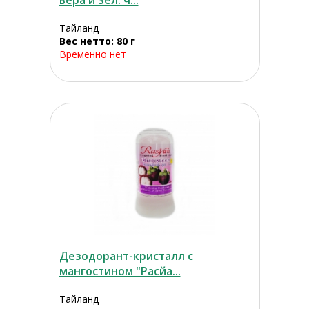
вера и зел. ч...
Тайланд
Вес нетто: 80 г
Временно нет
Дезодорант-кристалл с
мангoстином "Расйа...
Тайланд