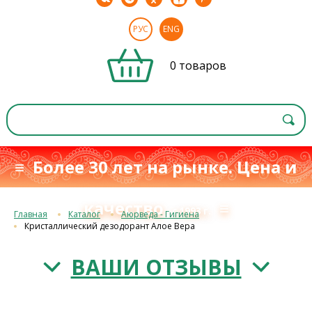
РУС
ENG
0 товаров
≡ Более 30 лет на рынке. Цена и
качество
≡
с 1993 г.
Главная
Каталог
Аюрведа - Гигиена
Кристаллический дезодорант Алое Вера
ВАШИ ОТЗЫВЫ