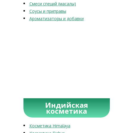
Смеси специй (масалы)
Соусы и приправы
Ароматизаторы и добавки
Индийская
косметика
Косметика Himalaya