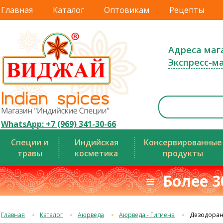
Главная
Каталог
Оптовикам
Рецепты
Адреса маг
Экспресс-м
WhatsApp: +7 (969) 341-30-66
Специи и
Индийская
Консервированные
травы
косметика
продукты
≡ Более 3
Главная
Каталог
Аюрведа
Аюрведа - Гигиена
Дезодоран