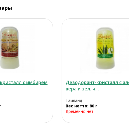
вары
кристалл с имбирем
Дезодорант-кристалл с ал
вера и зел. ч...
Тайланд
г
Вес нетто: 80 г
Временно нет