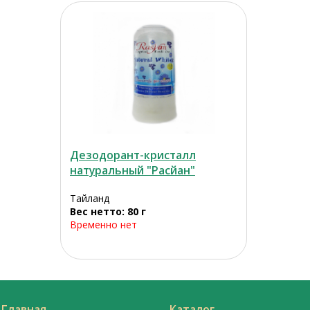
Дезодорант-кристалл
натуральный "Расйан"
Тайланд
Вес нетто: 80 г
Временно нет
Главная
Каталог