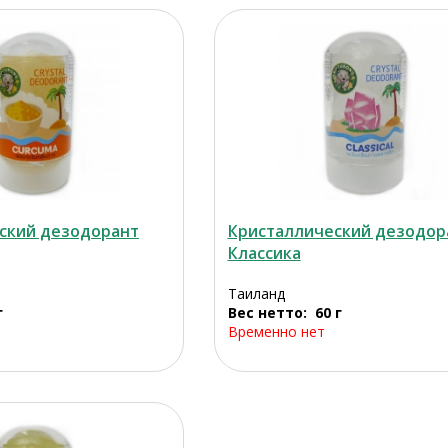
ский дезодорант
Кристаллический дезодор
Классика
Таиланд
г
Вес нетто: 60 г
Временно нет