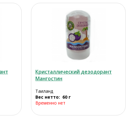
ант
Кристаллический дезодорант
Мангостин
Таиланд
Вес нетто: 60 г
Временно нет