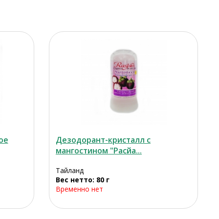
ое
Дезодорант-кристалл с
мангoстином "Расйа...
Тайланд
Вес нетто: 80 г
Временно нет