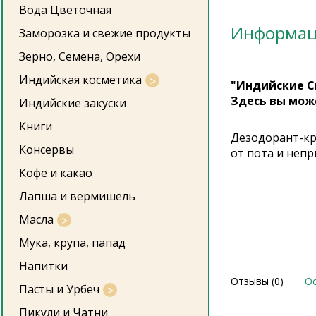
Вода Цветочная
Информа
Заморозка и свежие продукты
Зерно, Семена, Орехи
Индийская косметика
"Индийские С
Здесь вы мож
Индийские закуски
Книги
Дезодорант-кр
Консервы
от пота и неп
Кофе и какао
Лапша и вермишель
Масла
Мука, крупа, папад
Напитки
Отзывы (0)
Ос
Пасты и Урбеч
Пикули и Чатни