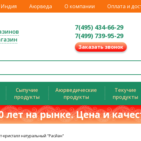
Индия
Аюрведа
О компании
Оплата и дос
7(495) 434-66-29
азинов
7(499) 739-95-29
агазин
Заказать звонок
Сыпучие
Аюрведические
Текучие
продукты
продукты
продукты
0 лет на рынке. Цена и каче
т-кристалл натуральный "Расйан"