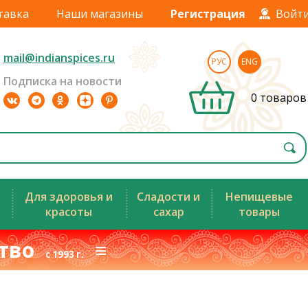
тавка
Наши магазины
Регистрация
Войт
mail@indianspices.ru
РУС
ENG
Подписка на новости
0 товаров
Для здоровья и
Сладости и
Непищевые
красоты
сахар
товары
ство
≡
с 1993 г.