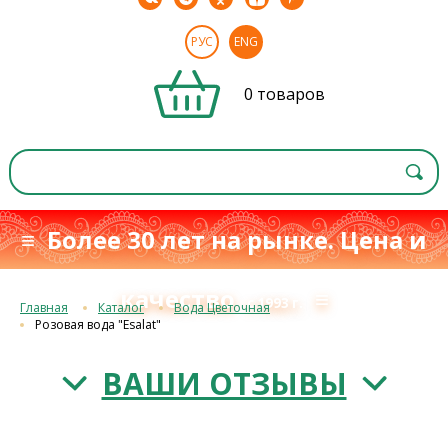
РУС
ENG
0 товаров
≡ Более 30 лет на рынке. Цена и
качество
≡
с 1993 г.
Главная
Каталог
Вода Цветочная
Розовая вода "Esalat"
ВАШИ ОТЗЫВЫ