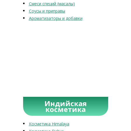
Смеси специй (масалы)
Соусы и приправы
Ароматизаторы и добавки
Индийская
косметика
Косметика Himalaya