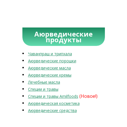
Аюрведические
продукты
Чаванпраш и трипхала
Аюрведические порошки
Аюрведические масла
Аюрведические кремы
Лечебные масла
Специи и травы
(Новое!)
Специи и травы Amilfoods
Аюрведическая косметика
Аюрведические средства