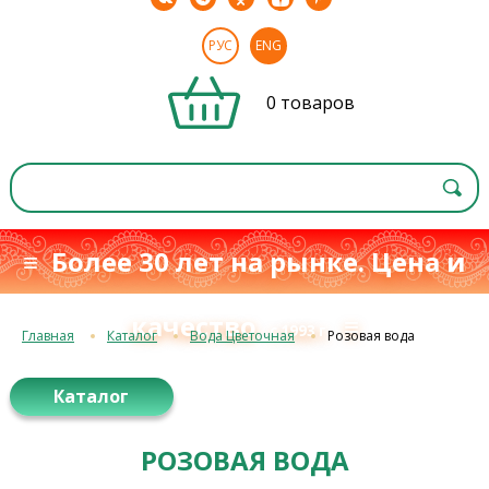
РУС
ENG
0 товаров
≡ Более 30 лет на рынке. Цена и
качество
≡
с 1993 г.
Главная
Каталог
Вода Цветочная
Розовая вода
Каталог
РОЗОВАЯ ВОДА