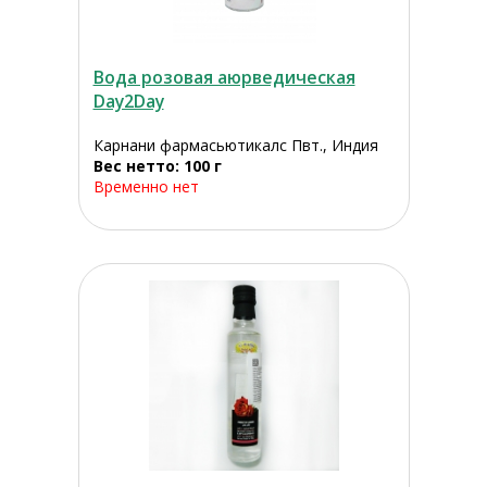
Вода розовая аюрведическая
Day2Day
Карнани фармасьютикалс Пвт., Индия
Вес нетто: 100 г
Временно нет