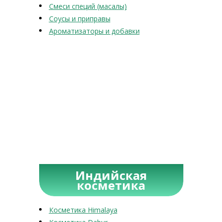
Смеси специй (масалы)
Соусы и приправы
Ароматизаторы и добавки
Индийская
косметика
Косметика Himalaya