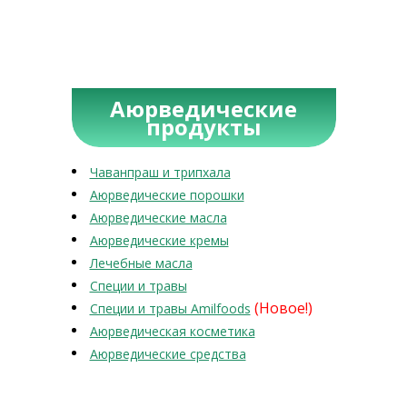
Аюрведические
продукты
Чаванпраш и трипхала
Аюрведические порошки
Аюрведические масла
Аюрведические кремы
Лечебные масла
Специи и травы
(Новое!)
Специи и травы Amilfoods
Аюрведическая косметика
Аюрведические средства