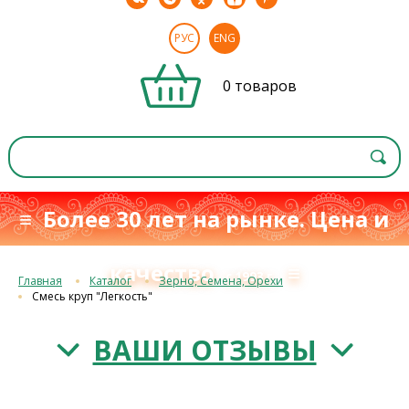
РУС
ENG
0 товаров
≡ Более 30 лет на рынке. Цена и
качество
≡
с 1993 г.
Главная
Каталог
Зерно, Семена, Орехи
Смесь круп "Легкость"
ВАШИ ОТЗЫВЫ