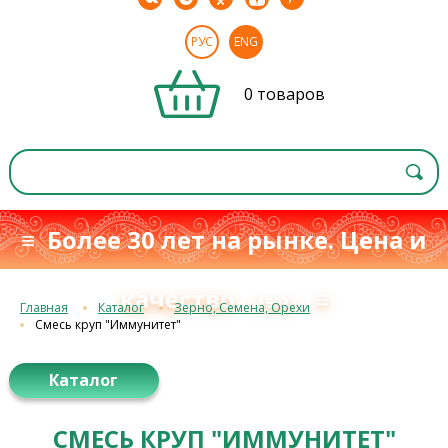
РУС
ENG
0 товаров
≡ Более 30 лет на рынке. Цена и
качество
≡
с 1993 г.
Главная
Каталог
Зерно, Семена, Орехи
Смесь круп "Иммунитет"
Каталог
СМЕСЬ КРУП "ИММУНИТЕТ"