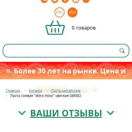
РУС
ENG
0 товаров
≡ Более 30 лет на рынке. Цена и
качество
≡
с 1993 г.
Главная
Каталог
Пасты китайские
Паста соевая "shiro miso" светлая GENSO
ВАШИ ОТЗЫВЫ