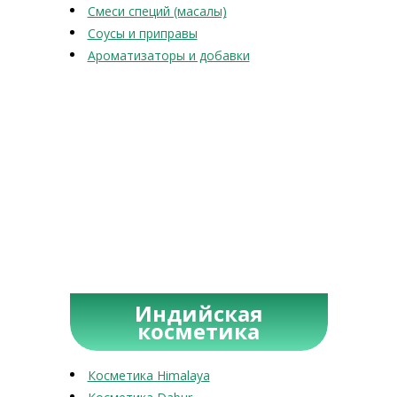
Смеси специй (масалы)
Соусы и приправы
Ароматизаторы и добавки
Индийская
косметика
Косметика Himalaya