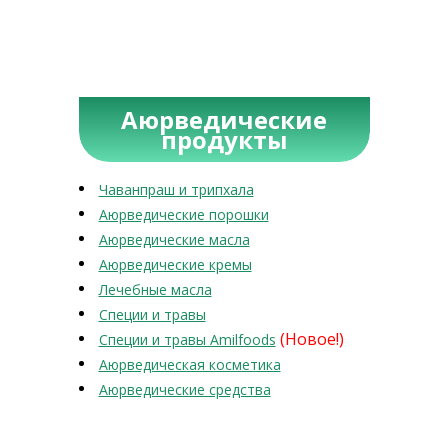
Аюрведические
продукты
Чаванпраш и трипхала
Аюрведические порошки
Аюрведические масла
Аюрведические кремы
Лечебные масла
Специи и травы
(Новое!)
Специи и травы Amilfoods
Аюрведическая косметика
Аюрведические средства