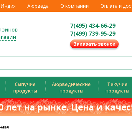
Индия
Аюрведа
О компании
Оплата и дос
7(495) 434-66-29
азинов
7(499) 739-95-29
агазин
Заказать звонок
Сыпучие
Аюрведические
Текучие
продукты
продукты
продукты
0 лет на рынке. Цена и каче
оевая