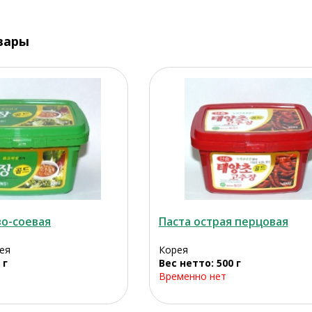
вары
во-соевая
Паста острая перцовая
рея
Корея
 г
Вес нетто: 500 г
Временно нет