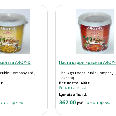
 желтая AROY-D
Паста карри красная AROY
 Public Company Ltd.,
Thai Agri Foods Public Company L
Таиланд
 г
Вес нетто: 400 г
Есть в наличии
:
Цена(за 1шт.):
362.00
руб.
в т.ч. НДС 5%
в т.ч. НДС 5%