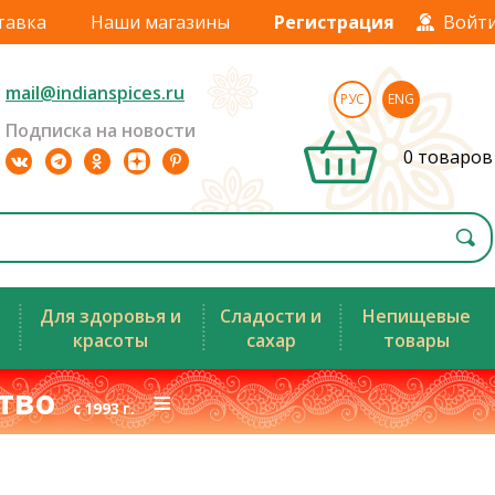
тавка
Наши магазины
Регистрация
Войт
mail@indianspices.ru
РУС
ENG
Подписка на новости
0 товаров
Для здоровья и
Сладости и
Непищевые
красоты
сахар
товары
ство
≡
с 1993 г.