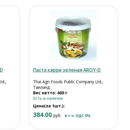
-D
Паста карри зеленая AROY-D
td.,
Thai Agri Foods Public Company Ltd.,
Таиланд
Вес нетто: 400 г
Есть в наличии
Цена(за 1шт.):
384.00
руб.
в т.ч. НДС 5%