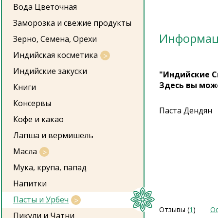
Вода Цветочная
Заморозка и свежие продукты
Информа
Зерно, Семена, Орехи
Индийская косметика
Индийские закуски
"Индийские С
Здесь вы мож
Книги
Консервы
Паста Дендян
Кофе и какао
Лапша и вермишель
Масла
Мука, крупа, папад
Напитки
Пасты и Урбеч
Отзывы (
1
)
Ос
Пикули и Чатни