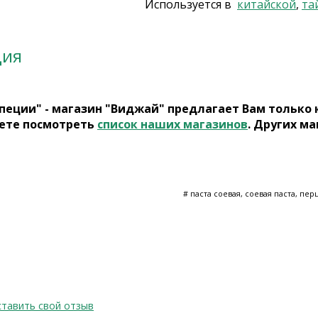
Используется в
китайской
,
та
ция
пеции" - магазин "Виджай" предлагает Вам только
ете посмотреть
список наших магазинов
. Других ма
# паста соевая, соевая паста, пер
тавить свой отзыв