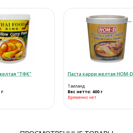
желтая "ТФК"
Паста карри желтая HOM-D
Таиланд
 г
Вес нетто: 400 г
Временно нет