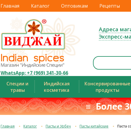
Главная
Каталог
Оптовикам
Рецепты
Адреса маг
Экспресс-м
WhatsApp: +7 (969) 341-30-66
Специи и
Индийская
Консервированные
травы
косметика
продукты
≡ Более 3
Главная
Каталог
Пасты и Урбеч
Пасты китайские
Паста с