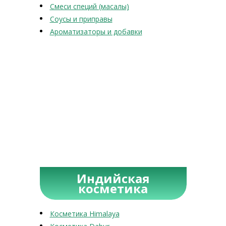
Смеси специй (масалы)
Соусы и приправы
Ароматизаторы и добавки
Индийская
косметика
Косметика Himalaya