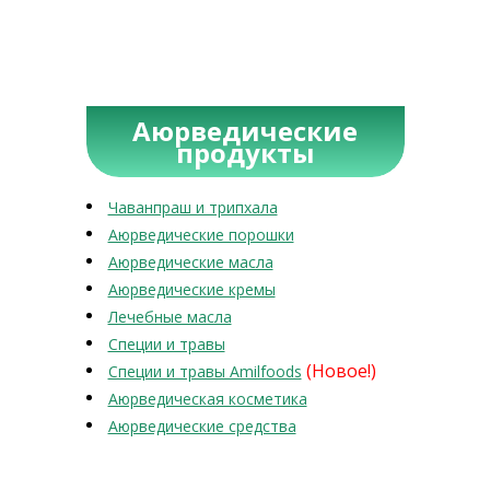
Аюрведические
продукты
Чаванпраш и трипхала
Аюрведические порошки
Аюрведические масла
Аюрведические кремы
Лечебные масла
Специи и травы
(Новое!)
Специи и травы Amilfoods
Аюрведическая косметика
Аюрведические средства