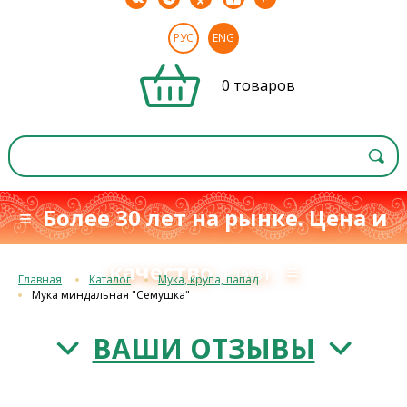
РУС
ENG
0 товаров
≡ Более 30 лет на рынке. Цена и
качество
≡
с 1993 г.
Главная
Каталог
Мука, крупа, папад
Мука миндальная "Семушка"
ВАШИ ОТЗЫВЫ