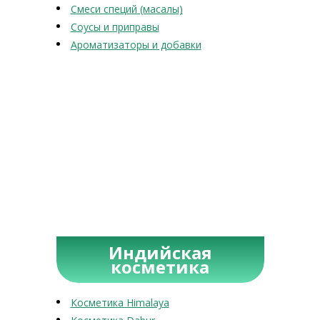
Смеси специй (масалы)
Соусы и приправы
Ароматизаторы и добавки
Индийская
косметика
Косметика Himalaya