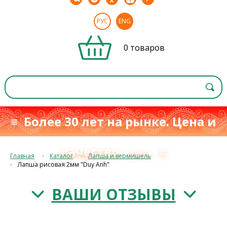
РУС
ENG
0 товаров
≡ Более 30 лет на рынке. Цена и
качество
≡
с 1993 г.
Главная
Каталог
Лапша и вермишель
Лапша рисовая 2мм "Duy Anh"
ВАШИ ОТЗЫВЫ