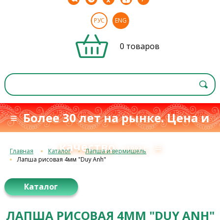
РУС
ENG
0 товаров
≡ Более 30 лет на рынке. Цена и
качество
≡
с 1993 г.
Главная
Каталог
Лапша и вермишель
Лапша рисовая 4мм "Duy Anh"
Каталог
ЛАПША РИСОВАЯ 4ММ "DUY ANH"