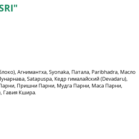
SRI"
блоко), Агнимантха, Syonaka, Патала, Paribhadra, Масло
 Пунарнава, Satapuspa, Кедр гималайский (Devadaru),
ла Парни, Пришни Парни, Мудга Парни, Маса Парни,
), Гавия Кшира.