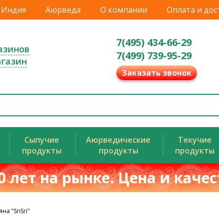
Индия
Аюрведа
О компании
Оплата и дос
7(495) 434-66-29
азинов
7(499) 739-95-29
агазин
Заказать звонок
Сыпучие
Аюрведические
Текучие
продукты
продукты
продукты
0 лет на рынке. Цена и каче
на "SriSri"