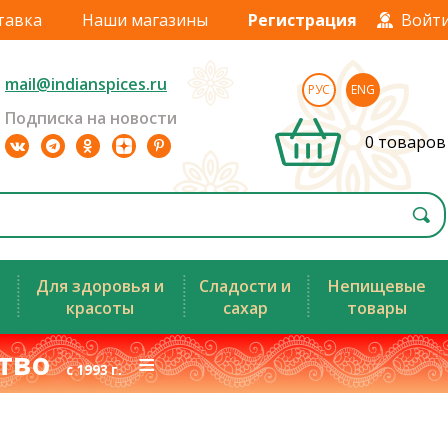
тавка
Наши магазины
Регистрация
Войт
mail@indianspices.ru
РУС
ENG
Подписка на новости
0 товаров
Для здоровья и
Сладости и
Непищевые
красоты
сахар
товары
ство
≡
с 1993 г.