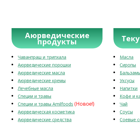
Аюрведические
Тек
продукты
Чаванпраш и трипхала
Масла
Аюрведические порошки
Сиропы
Аюрведические масла
Бальзам
Аюрведические кремы
Уксусы
Лечебные масла
Напитки
Специи и травы
Кофе и к
(Новое!)
Специи и травы Amilfoods
Чай
Аюрведическая косметика
Соусы
Аюрведические средства
Соевые с