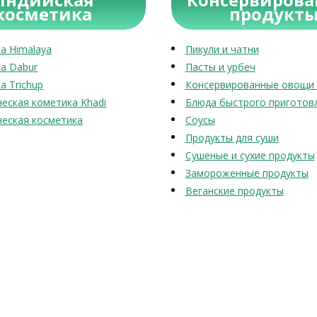
косметика
продукт
а Himalaya
Пикули и чатни
а Dabur
Пасты и урбеч
а Trichup
Консервированные овощи 
еская кометика Khadi
Блюда быстрого приготов
еская косметика
Соусы
Продукты для суши
Сушеные и сухие продукты
Замороженные продукты
Веганские продукты