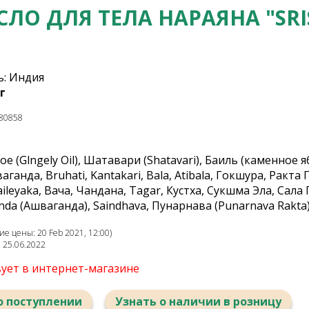
ЛО ДЛЯ ТЕЛА НАРАЯНА "SRI
: Индия
г
80858
е (Glngely Oil), Шатавари (Shatavari), Баиль (каменное я
ганда, Bruhati, Kantakari, Bala, Atibala, Гокшура, Ракта
ileyaka, Вача, Чандана, Tagar, Кустха, Сукшма Эла, Са
nda (Ашваганда), Saindhava, Пунарнава (Punarnava Rakta
е цены: 20 Feb 2021, 12:00)
: 25.06.2022
вует в интернет-магазине
о поступлении
Узнать о наличии в розницу