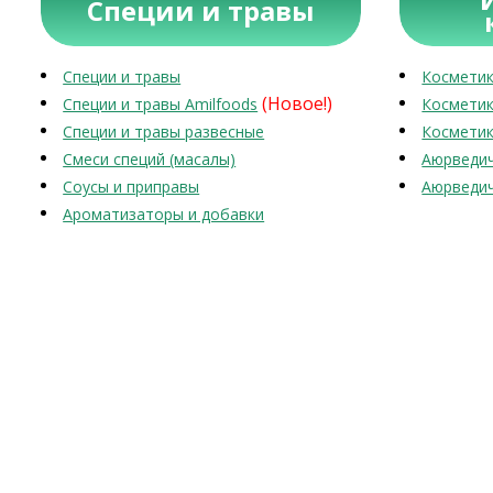
Специи и травы
Специи и травы
Косметик
(Новое!)
Специи и травы Amilfoods
Косметик
Специи и травы развесные
Косметик
Смеси специй (масалы)
Аюрведич
Соусы и приправы
Аюрведич
Ароматизаторы и добавки