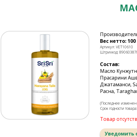
МАС
Производитель
Вес нетто: 100 
Артикул: VET10610
Штрихкод: 89060387
Состав:
Масло Кунжутно
Прасарини Ашва
Джатаманси, Sa
Расна, Taragha
(Последнее изменени
Срок годности товара
Товар отсутст
Уведомить 