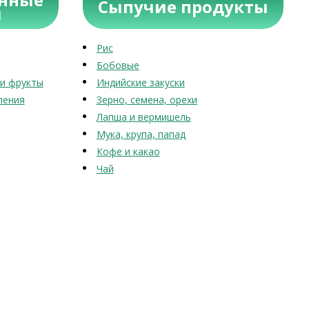
Сыпучие продукты
ы
Рис
Бобовые
и фрукты
Индийские закуски
ления
Зерно, семена, орехи
Лапша и вермишель
Мука, крупа, папад
Кофе и какао
Чай