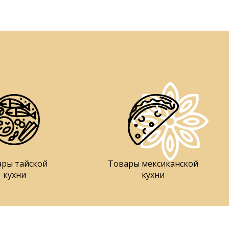
ары тайской
Товары мексиканской
кухни
кухни