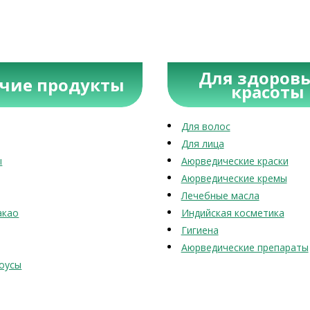
Для здоровь
учие продукты
красоты
Для волос
Для лица
ы
Аюрведические краски
Аюрведические кремы
Лечебные масла
акао
Индийская косметика
Гигиена
Аюрведические препараты
оусы