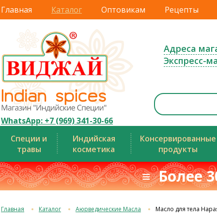
Главная
Каталог
Оптовикам
Рецепты
Адреса маг
Экспресс-м
WhatsApp: +7 (969) 341-30-66
Специи и
Индийская
Консервированные
травы
косметика
продукты
≡ Более 3
Главная
Каталог
Аюрведические Масла
Масло для тела Нарая