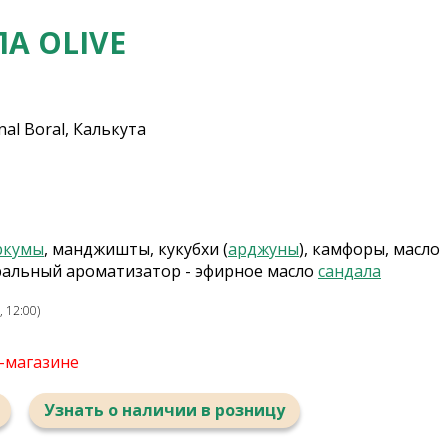
А OLIVE
al Boral, Калькута
ркумы
, манджишты, кукубхи (
арджуны
), камфоры, масло
уральный ароматизатор - эфирное масло
сандала
 12:00)
т-магазине
Узнать о наличии в розницу