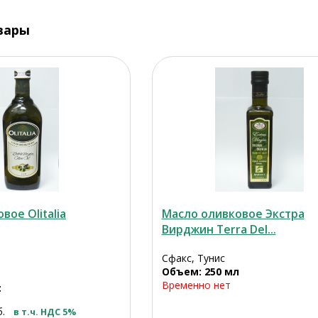
вары
вое Olitalia
Масло оливковое Экстра
Вирджин Terra Del...
Сфакс, Тунис
Объем: 250 мл
Временно нет
:
б.
в т.ч. НДС 5%