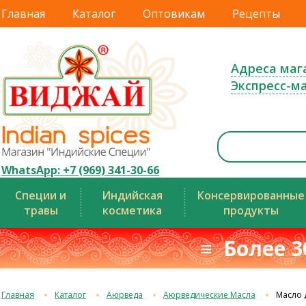
Главная
Каталог
Оптовикам
Рецепты
Адреса маг
Экспресс-м
WhatsApp: +7 (969) 341-30-66
Специи и
Индийская
Консервированные
травы
косметика
продукты
≡ Более 3
Главная
Каталог
Аюрведа
Аюрведические Масла
Масло д