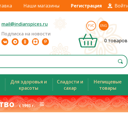
тавка
Наши магазины
Регистрация
Войт
mail@indianspices.ru
РУС
ENG
Подписка на новости
0 товаров
Для здоровья и
Сладости и
Непищевые
красоты
сахар
товары
ство
≡
с 1993 г.