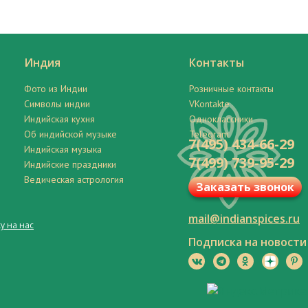
Индия
Контакты
Фото из Индии
Розничные контакты
Символы индии
VKontakte
Индийская кухня
Одноклассники
Об индийской музыке
Telegram
7(495) 434-66-29
Индийская музыка
7(499) 739-95-29
Индийские праздники
Ведическая астрология
Заказать звонок
mail@indianspices.ru
у на нас
Подписка на новости