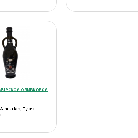
ическое оливковое
Mahdia km, Тунис
л