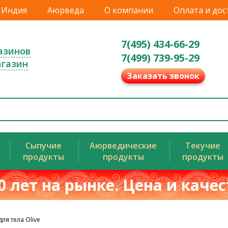
Индия
Аюрведа
О компании
Оплата и дос
7(495) 434-66-29
азинов
7(499) 739-95-29
агазин
Заказать звонок
Сыпучие
Аюрведические
Текучие
продукты
продукты
продукты
0 лет на рынке. Цена и каче
ля тела Olive