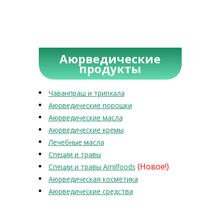
Аюрведические
продукты
Чаванпраш и трипхала
Аюрведические порошки
Аюрведические масла
Аюрведические кремы
Лечебные масла
Специи и травы
(Новое!)
Специи и травы Amilfoods
Аюрведическая косметика
Аюрведические средства