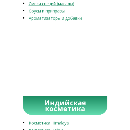
Смеси специй (масалы)
Соусы и приправы
Ароматизаторы и добавки
Индийская
косметика
Косметика Himalaya