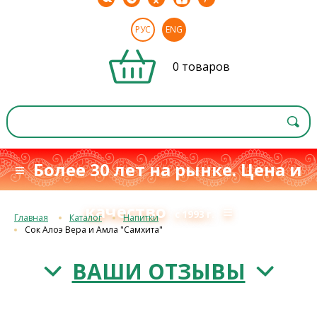
РУС
ENG
0 товаров
≡ Более 30 лет на рынке. Цена и
качество
≡
с 1993 г.
Главная
Каталог
Напитки
Сок Алоэ Вера и Амла "Самхита"
ВАШИ ОТЗЫВЫ