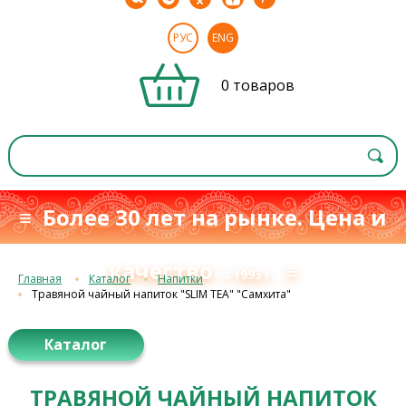
РУС
ENG
0 товаров
≡ Более 30 лет на рынке. Цена и
качество
≡
с 1993 г.
Главная
Каталог
Напитки
Травяной чайный напиток "SLIM TEA" "Самхита"
Каталог
ТРАВЯНОЙ ЧАЙНЫЙ НАПИТОК