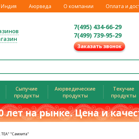
Индия
Аюрведа
О компании
Оплата и дос
7(495) 434-66-29
азинов
7(499) 739-95-29
агазин
Заказать звонок
Сыпучие
Аюрведические
Текучие
продукты
продукты
продукты
0 лет на рынке. Цена и каче
 TEA" "Самхита"