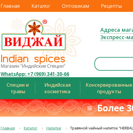
Главная
Каталог
Оптовикам
Рецепты
Адреса маг
Экспресс-м
WhatsApp: +7 (969) 341-30-66
Специи и
Индийская
Консервированные
травы
косметика
продукты
≡ Более 3
Главная
Каталог
Напитки
Травяной чайный напиток "HERBAL