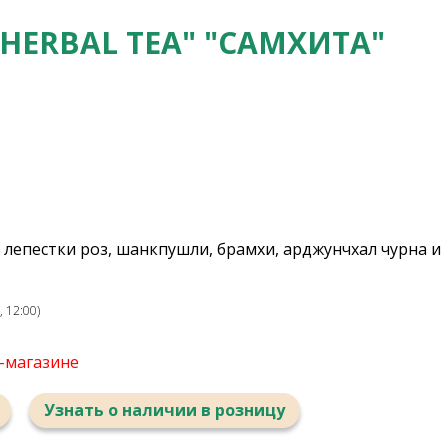
ERBAL TEA" "САМХИТА"
, лепестки роз, шанкпушли, брамхи, арджунчхал чурна и
 12:00)
т-магазине
Узнать о наличии в розницу