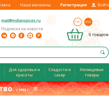
тавка
Наши магазины
Регистрация
Войт
mail@indianspices.ru
РУС
ENG
Подписка на новости
0 товаров
Для здоровья и
Сладости и
Непищевые
красоты
сахар
товары
ство
≡
с 1993 г.