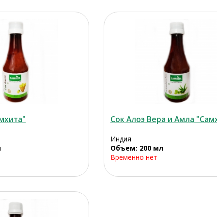
мхита"
Сок Алоэ Вера и Амла "Сам
Индия
л
Объем: 200 мл
Временно нет