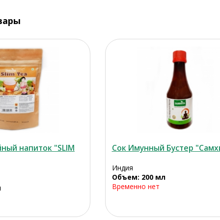
вары
йный напиток "SLIM
Сок Имунный Бустер "Самх
Индия
Объем: 200 мл
Временно нет
л