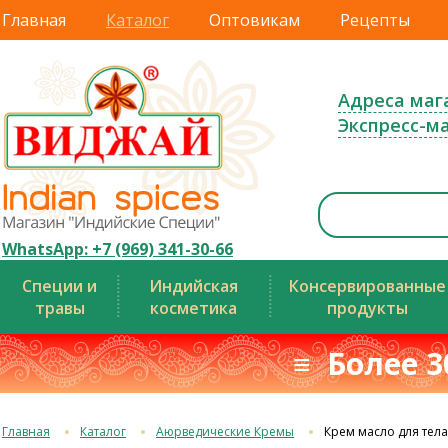
Главная
Каталог
Оптовикам
Рецепты
Адреса маг
Экспресс-м
WhatsApp: +7 (969) 341-30-66
Специи и
Индийская
Консервированные
травы
косметика
продукты
≡ Более 3
Главная
Каталог
Аюрведические Кремы
Крем масло для тела