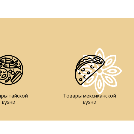
ары тайской
Товары мексиканской
кухни
кухни