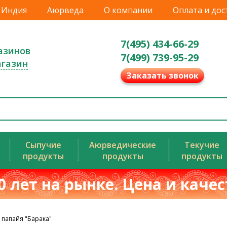
Индия
Аюрведа
О компании
Оплата и дос
7(495) 434-66-29
азинов
7(499) 739-95-29
агазин
Заказать звонок
Сыпучие
Аюрведические
Текучие
продукты
продукты
продукты
0 лет на рынке. Цена и каче
 папайя "Барака"