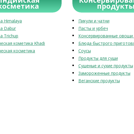
косметика
продукт
а Himalaya
Пикули и чатни
а Dabur
Пасты и урбеч
а Trichup
Консервированные овощи 
еская кометика Khadi
Блюда быстрого приготов
еская косметика
Соусы
Продукты для суши
Сушеные и сухие продукты
Замороженные продукты
Веганские продукты