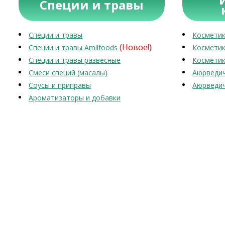
Специи и травы
Специи и травы
Косметик
(Новое!)
Специи и травы Amilfoods
Косметик
Специи и травы развесные
Косметик
Смеси специй (масалы)
Аюрведич
Соусы и приправы
Аюрведич
Ароматизаторы и добавки