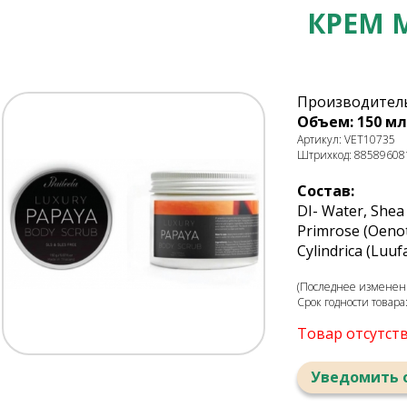
КРЕМ 
Производитель
Объем: 150 мл
Артикул: VET10735
Штрихкод: 88589608
Состав:
DI- Water, Shea 
Primrose (Oenoth
Cylindrica (Luu
(Последнее изменени
Срок годности товара
Товар отсутст
Уведомить 