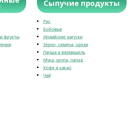
Сыпучие продукты
ы
Рис
Бобовые
и фрукты
Индийские закуски
ления
Зерно, семена, орехи
Лапша и вермишель
Мука, крупа, папад
Кофе и какао
Чай