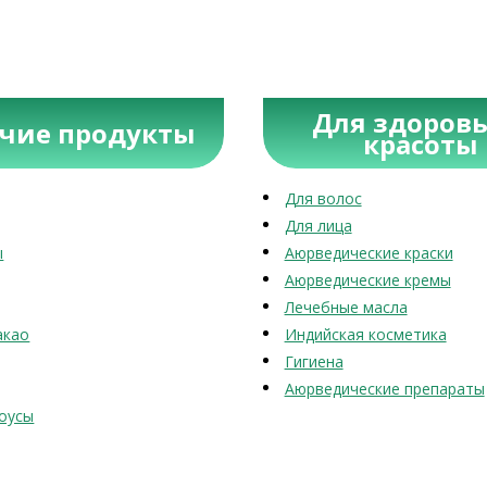
Для здоровь
учие продукты
красоты
Для волос
Для лица
ы
Аюрведические краски
Аюрведические кремы
Лечебные масла
акао
Индийская косметика
Гигиена
Аюрведические препараты
оусы