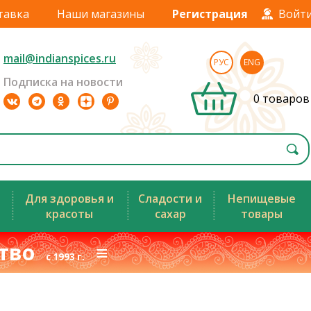
тавка
Наши магазины
Регистрация
Войт
mail@indianspices.ru
РУС
ENG
Подписка на новости
0 товаров
Для здоровья и
Сладости и
Непищевые
красоты
сахар
товары
ство
≡
с 1993 г.