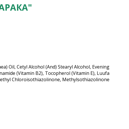
АРАКА"
a) Oil, Cetyl Alcohol (And) Stearyl Alcohol, Evening
inamide (Vitamin B2), Tocopherol (Vitamin E), Luufa
Methyl Chloroisothiazolinone, Methylsothiazolinone