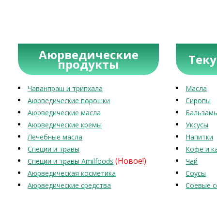
Аюрведические
Тек
продукты
Чаванпраш и трипхала
Масла
Аюрведические порошки
Сиропы
Аюрведические масла
Бальзам
Аюрведические кремы
Уксусы
Лечебные масла
Напитки
Специи и травы
Кофе и к
(Новое!)
Специи и травы Amilfoods
Чай
Аюрведическая косметика
Соусы
Аюрведические средства
Соевые с