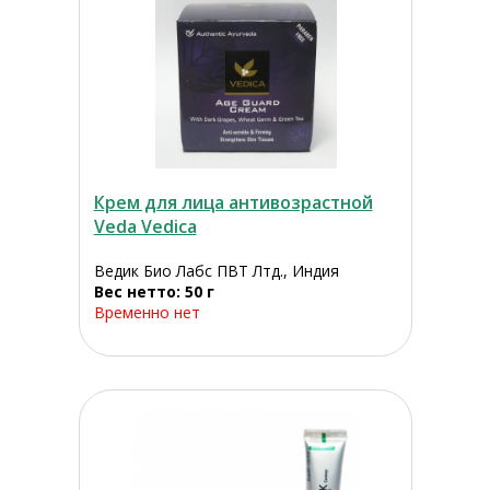
Крем для лица антивозрастной
Veda Vedica
Ведик Био Лабс ПВТ Лтд., Индия
Вес нетто: 50 г
Временно нет