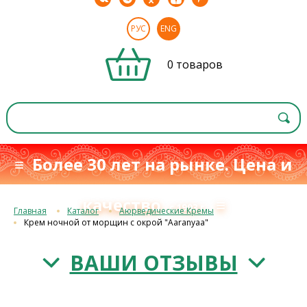
РУС
ENG
0 товаров
≡ Более 30 лет на рынке. Цена и
качество
≡
с 1993 г.
Главная
Каталог
Аюрведические Кремы
Крем ночной от морщин с окрой "Aaranyaa"
ВАШИ ОТЗЫВЫ