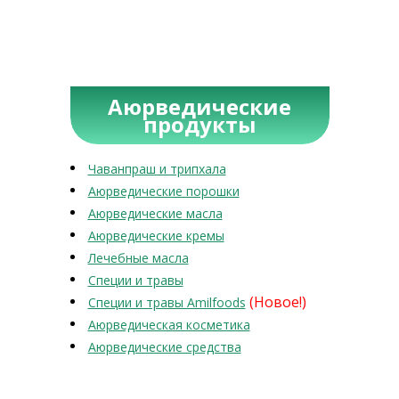
Аюрведические
продукты
Чаванпраш и трипхала
Аюрведические порошки
Аюрведические масла
Аюрведические кремы
Лечебные масла
Специи и травы
(Новое!)
Специи и травы Amilfoods
Аюрведическая косметика
Аюрведические средства