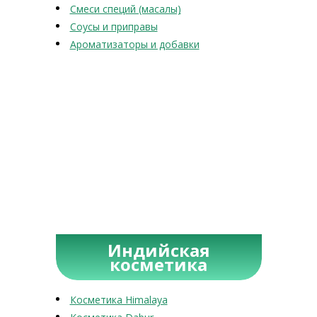
Смеси специй (масалы)
Соусы и приправы
Ароматизаторы и добавки
Индийская
косметика
Косметика Himalaya