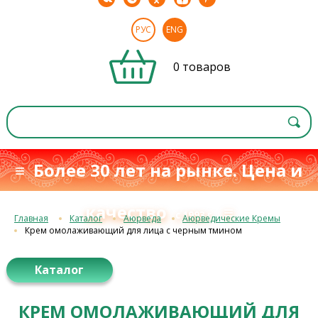
РУС
ENG
0 товаров
≡ Более 30 лет на рынке. Цена и
качество
≡
с 1993 г.
Главная
Каталог
Аюрведа
Аюрведические Кремы
Крем омолаживающий для лица с черным тмином
Каталог
КРЕМ ОМОЛАЖИВАЮЩИЙ ДЛЯ