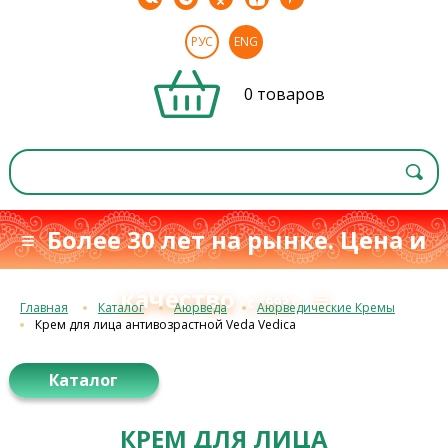
РУС
ENG
0 товаров
≡ Более 30 лет на рынке. Цена и
качество
≡
с 1993 г.
Главная
Каталог
Аюрведа
Аюрведические Кремы
Крем для лица антивозрастной Veda Vedica
Каталог
КРЕМ ДЛЯ ЛИЦА